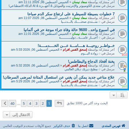
آخر مشاركة بواسطة
سعاد نيسان
«
الخميس أغسطس 06, 2026 11:11 am
مرسل في
منتدى الكومبيوتر والإنترنيت والموبايل & أجهـــزة & AI الذكاء الاصطناعي!
7 خطوات بسيطة للسيطرة على ارتفاع سكر الدم صباحا
آخر مشاركة بواسطة
سعاد نيسان
«
الخميس أغسطس 06, 2026 11:07 am
مرسل في
܀ منـــتدى صحتـــــك بالـــدنـــيا
في أسبوع واحد.. 9600 حالة وفاة جراء موجة حر في ألمانيا
آخر مشاركة بواسطة
سعاد نيسان
«
الخميس أغسطس 06, 2026 11:01 am
مرسل في
܀ أخبـــار عامــــة ـ دوليــــــــــــة
خــواطــر روحيـــة هــــامـــة عـــن الخــــدمــــة!
آخر مشاركة بواسطة
إسحق القس افرام
«
الخميس أغسطس 06, 2026 5:33 am
مرسل في
܀ زوادة اليـــوم
يخنة أفخاذ الدجاج والبطاطس!
آخر مشاركة بواسطة
إسحق القس افرام
«
الخميس أغسطس 06, 2026 5:32 am
مرسل في
܀ مطبخ ديريك ديلان العالمي
علاج مناعي جديد يمكن أن يغني عن استئصال المثانة لمرضى السرطان!
آخر مشاركة بواسطة
إسحق القس افرام
«
الخميس أغسطس 06, 2026 5:29 am
مرسل في
܀ منـــتدى صحتـــــك بالـــدنـــيا
صفحة
1
من
40
40
5
4
3
2
1
التالي
البحث وجد أكثر من 1000 تطابق
…
الانتقال إلى
فهرس المنتدى
اتصل بنا
حذف الكوكيز
جميع الأوقات تستخدم
التوقيت العالمي