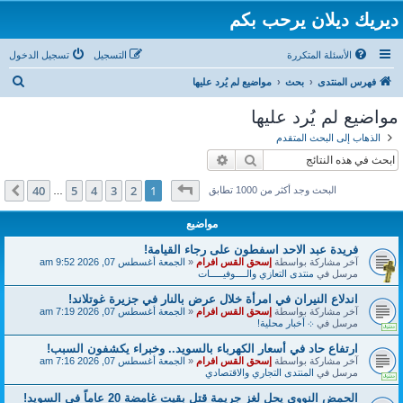
ديريك ديلان يرحب بكم
الأسئلة المتكررة
التسجيل
تسجيل الدخول
ب
فهرس المنتدى
بحث
مواضيع لم يُرد عليها
ح
مواضيع لم يُرد عليها
ث
الذهاب إلى البحث المتقدم
بحث
بحث متقدم
صفحة
1
من
40
40
5
4
3
2
1
التالي
البحث وجد أكثر من 1000 تطابق
…
مواضيع
فريدة عبد الاحد اسفطون على رجاء القيامة!
آخر مشاركة بواسطة
إسحق القس افرام
«
الجمعة أغسطس 07, 2026 9:52 am
مرسل في
منتدى التعازي والــــوفيـــــات
اندلاع النيران في امرأة خلال عرض بالنار في جزيرة غوتلاند!
آخر مشاركة بواسطة
إسحق القس افرام
«
الجمعة أغسطس 07, 2026 7:19 am
مرسل في
܀ أخبار محلية!
ارتفاع حاد في أسعار الكهرباء بالسويد.. وخبراء يكشفون السبب!
آخر مشاركة بواسطة
إسحق القس افرام
«
الجمعة أغسطس 07, 2026 7:16 am
مرسل في
المنتدى التجاري والاقتصادي
الحمض النووي يحل لغز جريمة قتل بقيت غامضة 20 عاماً في السويد!