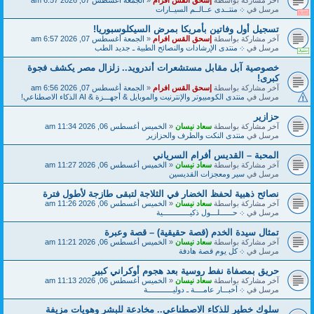
مرسل في
܀ منتــدى عــالــم السيــارات
تسجيل أول وفاتين بأمريكا بمرض السيكلوسبوريا!
آخر مشاركة بواسطة
إسحق القس افرام
«
الجمعة أغسطس 07, 2026 6:57 am
مرسل في
܀ منتدى الإرشادات والنصائح الطبية ـ جديد الطب
خصوصية آبل مقابل مستشعرات أندرويد.. زلزال مصر يكشف فجوة
كبرى!
آخر مشاركة بواسطة
إسحق القس افرام
«
الجمعة أغسطس 07, 2026 6:56 am
مرسل في
منتدى الكومبيوتر والإنترنيت والموبايل & أجهـــزة & AI الذكاء الاصطناعي!
حزازير
آخر مشاركة بواسطة
سعاد نيسان
«
الخميس أغسطس 06, 2026 11:34 am
مرسل في
منتدى النكت والطرف والحزازير
المحبة – القديس أفرام السرياني
آخر مشاركة بواسطة
سعاد نيسان
«
الخميس أغسطس 06, 2026 11:27 am
مرسل في
سير ومعجزات القديسين
نصائح ذهبية لحفظ الخضار في الثلاجة لتبقى طازجة لأطول فترة
آخر مشاركة بواسطة
سعاد نيسان
«
الخميس أغسطس 06, 2026 11:26 am
مرسل في
܀ حــــــلـــول ذكيـــــــــــــية
تمثال سيدة الخدم (قصة حقيقية) – قصة وعبرة
آخر مشاركة بواسطة
سعاد نيسان
«
الخميس أغسطس 06, 2026 11:21 am
مرسل في
܀ كل يوم قصة هادفة
حريق بمصفاة نفط روسية بعد هجوم أوكراني كبير
آخر مشاركة بواسطة
سعاد نيسان
«
الخميس أغسطس 06, 2026 11:13 am
مرسل في
܀ أخبـــار عامــــة ـ دوليــــــــــــة
سلوك خطير للذكاء الاصطناعي.. مخادعة للبشر وهويات مزيفة