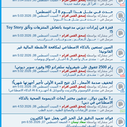
مرسل في
܀ اقرأ كل يوم حكمة جديدة!
حـــدث فــي مثـــل هـــذا اليـــوم 8 آب اغسطس!
آخر مشاركة بواسطة
إسحق القس افرام
«
السبت أغسطس 08, 2026 5:03 am
مرسل في
܀ حـــدث فـــى مثـــل هـــذا الـــيوم!
قفزة في إيرادات ديزني مدعومة بانتعاش المتنزهات وتألق Toy Story
5!
آخر مشاركة بواسطة
إسحق القس افرام
«
السبت أغسطس 08, 2026 5:03 am
مرسل في
܀ حــــول الــعـالـــم ـ منـــوعــــات ـ غـــــرائــــب
الصين تستعين بالذكاء الاصطناعي لمكافحة الأنشطة المالية غير
القانونية!
آخر مشاركة بواسطة
إسحق القس افرام
«
السبت أغسطس 08, 2026 5:02 am
مرسل في
܀ منتدى مــال واعمــال & أخبـــار ـ اسـواق وبوصات
رام 2500 تتفوق على شيفروليه سلفرادو HD وفورد سوبر ديوتي!
آخر مشاركة بواسطة
إسحق القس افرام
«
السبت أغسطس 08, 2026 5:02 am
مرسل في
܀ منتــدى عــالــم السيــارات
لتخفيف صدمة الأسعار.. آبل تتيح للمرة الأولى تأجير أجهزتها شهرياً!
آخر مشاركة بواسطة
إسحق القس افرام
«
السبت أغسطس 08, 2026 5:01 am
مرسل في
منتدى الكومبيوتر والإنترنيت والموبايل & أجهـــزة & AI الذكاء الاصطناعي!
بـ7 ملايين دولار.. تدشين مختبر أبحاث الديمومة الصحية بالذكاء
الاصطناعي في دبي!
آخر مشاركة بواسطة
إسحق القس افرام
«
السبت أغسطس 08, 2026 4:53 am
مرسل في
܀ منتدى الإرشادات والنصائح الطبية ـ جديد الطب
فوائد تجميد الدقيق قبل الخبز التي يغفل عنها الكثيرون
آخر مشاركة بواسطة
سعاد نيسان
«
الجمعة أغسطس 07, 2026 6:55 pm
مرسل في
܀ أضـــف لمعــــــلومـــاتك