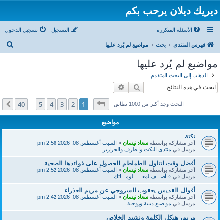
ديريك ديلان يرحب بكم
الأسئلة المتكررة
التسجيل
تسجيل الدخول
ب
فهرس المنتدى
بحث
مواضيع لم يُرد عليها
ح
مواضيع لم يُرد عليها
ث
الذهاب إلى البحث المتقدم
بحث
بحث متقدم
صفحة
1
من
40
40
5
4
3
2
1
التالي
البحث وجد أكثر من 1000 تطابق
…
مواضيع
نكتة
آخر مشاركة بواسطة
سعاد نيسان
«
السبت أغسطس 08, 2026 2:58 pm
مرسل في
منتدى النكت والطرف والحزازير
أفضل وقت لتناول الطماطم للحصول على فوائدها الصحية
آخر مشاركة بواسطة
سعاد نيسان
«
السبت أغسطس 08, 2026 2:52 pm
مرسل في
܀ أضـــف لمعــــــلومـــاتك
أقوال القديس يعقوب السروجي عن مريم العذراء
آخر مشاركة بواسطة
سعاد نيسان
«
السبت أغسطس 08, 2026 2:42 pm
مرسل في
مواضيع دينية وروحية
مريم، هيكل الكلمة ونشيد الخلاص