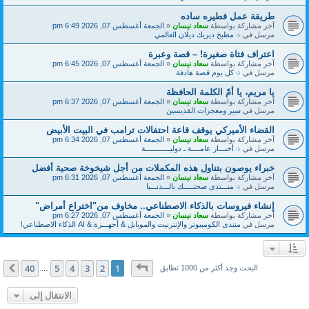
طريقة عمل فطيره ساده
آخر مشاركة بواسطة
سعاد نيسان
«
الجمعة أغسطس 07, 2026 6:49 pm
مرسل في
܀ مطبخ ديريك ديلان العالمي
اعتراف فتاة صغيرة! – قصة وعبرة
آخر مشاركة بواسطة
سعاد نيسان
«
الجمعة أغسطس 07, 2026 6:45 pm
مرسل في
܀ كل يوم قصة هادفة
يا مريم، يا أمّ الكلمة الحافظة
آخر مشاركة بواسطة
سعاد نيسان
«
الجمعة أغسطس 07, 2026 6:37 pm
مرسل في
سير ومعجزات القديسين
القضاء الأميركي يوقف قاعة احتفالات ترامب في البيت الأبيض
آخر مشاركة بواسطة
سعاد نيسان
«
الجمعة أغسطس 07, 2026 6:34 pm
مرسل في
܀ أخبـــار عامــــة ـ دوليــــــــــــة
خبراء يوصون بتناول هذه المكملات من أجل شيخوخة صحية أفضل
آخر مشاركة بواسطة
سعاد نيسان
«
الجمعة أغسطس 07, 2026 6:31 pm
مرسل في
܀ منـــتدى صحتـــــك بالـــدنـــيا
إنشاء فيروسات بالذكاء الاصطناعي.. مخاوف من"اختراع أمراض"
آخر مشاركة بواسطة
سعاد نيسان
«
الجمعة أغسطس 07, 2026 6:27 pm
مرسل في
منتدى الكومبيوتر والإنترنيت والموبايل & أجهـــزة & AI الذكاء الاصطناعي!
صفحة
1
من
40
40
5
4
3
2
1
التالي
البحث وجد أكثر من 1000 تطابق
…
الانتقال إلى