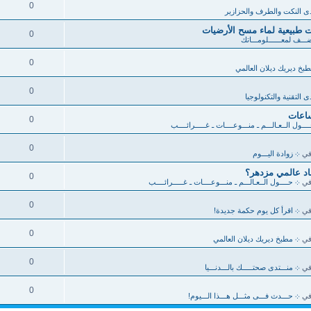
0
ى النكت والطرف والحزازير
0
ـــف لمعــــــلومـــاتك
0
بخ ديريك ديلان العالمي
0
ى التقنية والتكنولوجيا
0
ــول الــعـالـــم ـ منـــوعــــات ـ غـــــرائــــب
0
في
܀ زوادة اليـــوم
صاد عالمي مزدهر؟
0
في
܀ حــــول الــعـالـــم ـ منـــوعــــات ـ غـــــرائــــب
0
في
܀ اقرأ كل يوم حكمة جديدة!
0
في
܀ مطبخ ديريك ديلان العالمي
0
في
܀ منـــتدى صحتـــــك بالـــدنـــيا
0
في
܀ حـــدث فـــى مثـــل هـــذا الـــيوم!