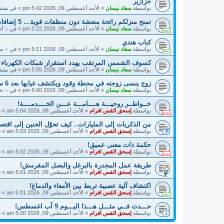
حزازير
بواسطة
سعاد نيسان
»
الأحد أغسطس 09, 2026 5:42 pm
» في
منتد
تمنح منزلكم رائحة منعشة دون منظفات قوية… 5 إضافات طبيعية لماء مسح الأرضيات
بواسطة
سعاد نيسان
»
الأحد أغسطس 09, 2026 5:22 pm
» في
܀ أض
كباب هندي
بواسطة
سعاد نيسان
»
الأحد أغسطس 09, 2026 5:11 pm
» في
܀ مط
كسوف الشمس المرتقب يهدد استقرار شبكات الكهرباء
بواسطة
سعاد نيسان
»
الأحد أغسطس 09, 2026 5:05 pm
» في
منتد
زوج ينسى زوجته في محطة وقود ويكتشف غيابها بعد 6 ساعات
بواسطة
سعاد نيسان
»
الأحد أغسطس 09, 2026 5:00 pm
» في
܀ حــ
خــواطــر روحيـــة هــــامـــة عـــن الخــــدمــــة!
بواسطة
إسحق القس افرام
»
الأحد أغسطس 09, 2026 5:04 am
» 
من الذكريات إلى المليارات.. كيف تحوّل الحنين إلى اقت
بواسطة
إسحق القس افرام
»
الأحد أغسطس 09, 2026 5:03 am
» 
حكمة ذات معنى عميق!
بواسطة
إسحق القس افرام
»
الأحد أغسطس 09, 2026 5:02 am
» 
طريقة عمل المجدرة بالبرغل والبصل المقرمش!
بواسطة
إسحق القس افرام
»
الأحد أغسطس 09, 2026 5:01 am
» 
اكتشاف آلية عصبية تربط بين الأمعاء والدماغ!
بواسطة
إسحق القس افرام
»
الأحد أغسطس 09, 2026 5:01 am
» 
حـــدث فــي مثـــل هـــذا اليـــوم 9 آب اغسطس!
بواسطة
إسحق القس افرام
»
الأحد أغسطس 09, 2026 5:00 am
» 