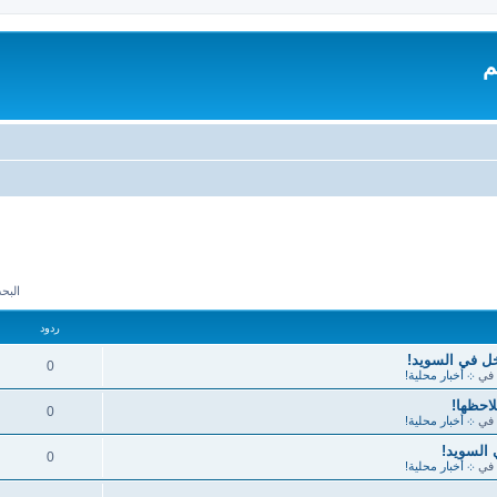
م
البحث 
ردود
خل في السويد!
0
في
܀ أخبار محلية!
احظها!
0
في
܀ أخبار محلية!
0
في
܀ أخبار محلية!