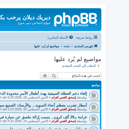
ديريك ديلان يرحب بك
موقع اجتماعي ديني منوع
روابط سريعة
الأسئلة المتكررة
فهرس المنتدى
بحث
مواضيع لم يُرد عليها
مواضيع لم يُرد عليها
الذهاب إلى البحث المتقدم
بحث
بحث متقدم
مواضيع
إلغاء دعم العطلة الصيفية يهدد أطفال الأسر محدودة الد
بواسطة
إسحق القس افرام
»
الاثنين أغسطس 10, 2026 5:25 am
» 
أمطار تضرب معظم أنحاء السويد… والأرصاد: الجميع سيل
بواسطة
إسحق القس افرام
»
الاثنين أغسطس 10, 2026 5:23 am
» 
غرامة بـ28 ألف كرون.. بسبب إزالة ملصق عن سيارة في السويد!
بواسطة
إسحق القس افرام
»
الاثنين أغسطس 10, 2026 5:21 am
» 
خــواطــر روحيـــة هــــامـــة عـــن الخــــدمــــة!