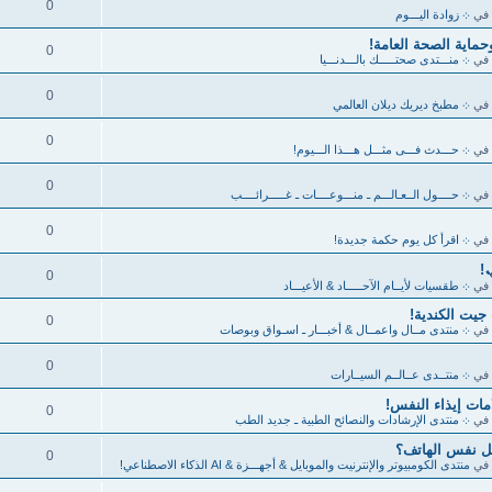
0
في
܀ زوادة اليـــوم
حماية الصحة العامة!
0
في
܀ منـــتدى صحتـــــك بالـــدنـــيا
0
في
܀ مطبخ ديريك ديلان العالمي
0
في
܀ حـــدث فـــى مثـــل هـــذا الـــيوم!
0
في
܀ حــــول الــعـالـــم ـ منـــوعــــات ـ غـــــرائــــب
0
في
܀ اقرأ كل يوم حكمة جديدة!
0
في
܀ طقسيات لأيــام الآحـــــاد & الأعيـــاد
يت الكندية!
0
في
܀ منتدى مــال واعمــال & أخبـــار ـ اسـواق وبوصات
0
في
܀ منتــدى عــالــم السيــارات
مات إيذاء النفس!
0
في
܀ منتدى الإرشادات والنصائح الطبية ـ جديد الطب
بل نفس الهاتف؟
0
في
منتدى الكومبيوتر والإنترنيت والموبايل & أجهـــزة & AI الذكاء الاصطناعي!