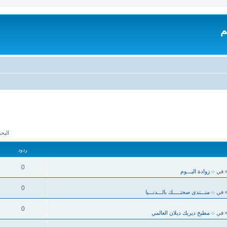
م
البحث 
ردود
0
 في
܀ زوادة اليـــوم
0
 في
܀ منـــتدى صحتـــــك بالـــدنـــيا
0
 في
܀ مطبخ ديريك ديلان العالمي