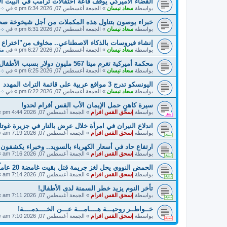
القضاء الأميركي يوقف قاعة احتفالات ترامب في البيت ال
بواسطة
سعاد نيسان
»
الجمعة أغسطس 07, 2026 6:34 pm
» في
܀ أ
خبراء يوصون بتناول هذه المكملات من أجل شيخوخة صح
بواسطة
سعاد نيسان
»
الجمعة أغسطس 07, 2026 6:31 pm
» في
܀ 
إنشاء فيروسات بالذكاء الاصطناعي.. مخاوف من"اختراع
بواسطة
سعاد نيسان
»
الجمعة أغسطس 07, 2026 6:27 pm
» في
منت
محكمة أميركية تغرم ميتا 567 مليون دولار بسبب الأطفال
بواسطة
سعاد نيسان
»
الجمعة أغسطس 07, 2026 6:25 pm
» في
܀ ح
اليونسكو تدرج 3 مواقع عربية على قائمة التراث المهدد
بواسطة
سعاد نيسان
»
الجمعة أغسطس 07, 2026 6:22 pm
» في
܀ أ
سيرة كاهنٍ حمل الإيمان الأب القس أفرام لحدو!
بواسطة
إسحق القس افرام
»
الجمعة أغسطس 07, 2026 4:44 pm
»
اندلاع النيران في امرأة خلال عرض بالنار في جزيرة غوتلا
بواسطة
إسحق القس افرام
»
الجمعة أغسطس 07, 2026 7:19 am
»
ارتفاع حاد في أسعار الكهرباء بالسويد.. وخبراء يكشفون
بواسطة
إسحق القس افرام
»
الجمعة أغسطس 07, 2026 7:16 am
»
الحمض النووي يحل لغز جريمة قتل بقيت غامضة 20 عاماً في السويد!
بواسطة
إسحق القس افرام
»
الجمعة أغسطس 07, 2026 7:14 am
»
تأخر النوم يزيد خطر السمنة لدى الأطفال!
بواسطة
إسحق القس افرام
»
الجمعة أغسطس 07, 2026 7:11 am
»
خــواطــر روحيـــة هــــامـــة عـــن الخــــدمــــة!
بواسطة
إسحق القس افرام
»
الجمعة أغسطس 07, 2026 7:10 am
»