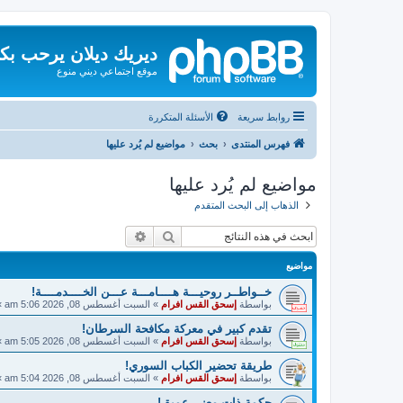
ديريك ديلان يرحب بك
موقع اجتماعي ديني منوع
روابط سريعة
الأسئلة المتكررة
فهرس المنتدى
بحث
مواضيع لم يُرد عليها
مواضيع لم يُرد عليها
الذهاب إلى البحث المتقدم
بحث
بحث متقدم
مواضيع
خــواطــر روحيـــة هــــامـــة عـــن الخــــدمــــة!
بواسطة
إسحق القس افرام
»
السبت أغسطس 08, 2026 5:06 am
»
تقدم كبير في معركة مكافحة السرطان!
بواسطة
إسحق القس افرام
»
السبت أغسطس 08, 2026 5:05 am
»
طريقة تحضير الكباب السوري!
بواسطة
إسحق القس افرام
»
السبت أغسطس 08, 2026 5:04 am
»
حكمة ذات معنى عميق!