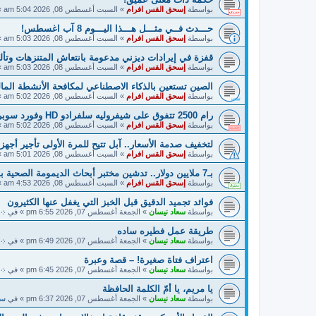
بواسطة
إسحق القس افرام
»
السبت أغسطس 08, 2026 5:04 am
»
حـــدث فــي مثـــل هـــذا اليـــوم 8 آب اغسطس!
بواسطة
إسحق القس افرام
»
السبت أغسطس 08, 2026 5:03 am
»
قفزة في إيرادات ديزني مدعومة بانتعاش المتنزهات وتألق y Story 5
بواسطة
إسحق القس افرام
»
السبت أغسطس 08, 2026 5:03 am
»
الصين تستعين بالذكاء الاصطناعي لمكافحة الأنشطة المالية
بواسطة
إسحق القس افرام
»
السبت أغسطس 08, 2026 5:02 am
»
رام 2500 تتفوق على شيفروليه سلفرادو HD وفورد سوبر ديوتي!
بواسطة
إسحق القس افرام
»
السبت أغسطس 08, 2026 5:02 am
»
لتخفيف صدمة الأسعار.. آبل تتيح للمرة الأولى تأجير أجهزته
بواسطة
إسحق القس افرام
»
السبت أغسطس 08, 2026 5:01 am
»
بـ7 ملايين دولار.. تدشين مختبر أبحاث الديمومة الصحية بالذكاء الاصطناعي في دبي!
بواسطة
إسحق القس افرام
»
السبت أغسطس 08, 2026 4:53 am
»
فوائد تجميد الدقيق قبل الخبز التي يغفل عنها الكثيرون
بواسطة
سعاد نيسان
»
الجمعة أغسطس 07, 2026 6:55 pm
» في
܀ 
طريقة عمل فطيره ساده
بواسطة
سعاد نيسان
»
الجمعة أغسطس 07, 2026 6:49 pm
» في
܀ 
اعتراف فتاة صغيرة! – قصة وعبرة
بواسطة
سعاد نيسان
»
الجمعة أغسطس 07, 2026 6:45 pm
» في
܀ 
يا مريم، يا أمّ الكلمة الحافظة
بواسطة
سعاد نيسان
»
الجمعة أغسطس 07, 2026 6:37 pm
» في
سي