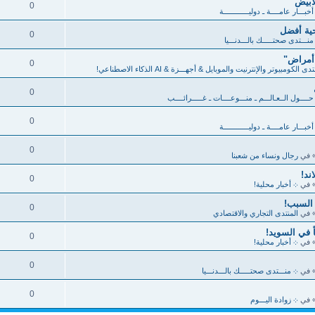
أبيض
0
خبـــار عامــــة ـ دوليــــــــــــة
ية أفضل
0
منـــتدى صحتـــــك بالـــدنـــيا
 أمراض"
0
دى الكومبيوتر والإنترنيت والموبايل & أجهـــزة & AI الذكاء الاصطناعي!
0
ــــول الــعـالـــم ـ منـــوعــــات ـ غـــــرائــــب
0
خبـــار عامــــة ـ دوليــــــــــــة
0
 في
رجال ونساء من شعبنا
ند!
0
 في
܀ أخبار محلية!
 السبب!
0
 في
المنتدى التجاري والاقتصادي
0
 في
܀ أخبار محلية!
0
 في
܀ منـــتدى صحتـــــك بالـــدنـــيا
0
 في
܀ زوادة اليـــوم