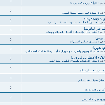
0
 في
܀ اقرأ كل يوم حكمة جديدة!
0
 في
܀ حـــدث فـــى مثـــل هـــذا الـــيوم!
To!
0
 في
܀ حــــول الــعـالـــم ـ منـــوعــــات ـ غـــــرائــــب
 غير القانونية!
0
 في
܀ منتدى مــال واعمــال & أخبـــار ـ اسـواق وبوصات
0
 في
܀ منتــدى عــالــم السيــارات
ا شهرياً!
0
 في
منتدى الكومبيوتر والإنترنيت والموبايل & أجهـــزة & AI الذكاء الاصطناعي!
0
 في
܀ منتدى الإرشادات والنصائح الطبية ـ جديد الطب
0
أضـــف لمعــــــلومـــاتك
0
مطبخ ديريك ديلان العالمي
0
كل يوم قصة هادفة
0
ر ومعجزات القديسين