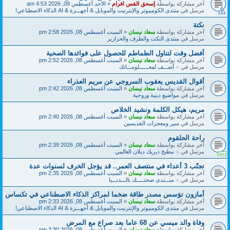
آخر مشاركة بواسطة
إسحق القس افرام
«
الأحد أغسطس 09, 2026 4:53 am
مرسل في
منتدى الكومبيوتر والإنترنيت والموبايل & أجهـــزة & AI الذكاء الاصطناعي!
نكتة
آخر مشاركة بواسطة
سعاد نيسان
«
السبت أغسطس 08, 2026 2:58 pm
مرسل في
منتدى النكت والطرف والحزازير
أفضل وقت لتناول الطماطم للحصول على فوائدها الصحية
آخر مشاركة بواسطة
سعاد نيسان
«
السبت أغسطس 08, 2026 2:52 pm
مرسل في
܀ أضـــف لمعــــــلومـــاتك
أقوال القديس يعقوب السروجي عن مريم العذراء
آخر مشاركة بواسطة
سعاد نيسان
«
السبت أغسطس 08, 2026 2:42 pm
مرسل في
مواضيع دينية وروحية
مريم، هيكل الكلمة ونشيد الخلاص
آخر مشاركة بواسطة
سعاد نيسان
«
السبت أغسطس 08, 2026 2:40 pm
مرسل في
سير ومعجزات القديسين
راحة الحلقوم
آخر مشاركة بواسطة
سعاد نيسان
«
السبت أغسطس 08, 2026 2:39 pm
مرسل في
܀ مطبخ ديريك ديلان العالمي
تجنّب 3 أعداء في منتصف العمر.. قد يؤجل الخرف لسنوات عدة
آخر مشاركة بواسطة
سعاد نيسان
«
السبت أغسطس 08, 2026 2:35 pm
مرسل في
܀ منـــتدى صحتـــــك بالـــدنـــيا
أمازون تؤسس مصدر طاقة ضخما لمراكز الذكاء الاصطناعي في تكساس
آخر مشاركة بواسطة
سعاد نيسان
«
السبت أغسطس 08, 2026 2:33 pm
مرسل في
منتدى الكومبيوتر والإنترنيت والموبايل & أجهـــزة & AI الذكاء الاصطناعي!
وفاة والد ميسي عن 68 عاما بعد صراع مع المرض
آخر مشاركة بواسطة
سعاد نيسان
«
السبت أغسطس 08, 2026 2:30 pm