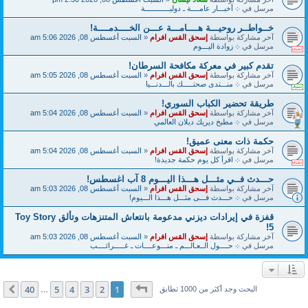
مرسل في
܀ أخبـــار عامــــة ـ دوليــــــــــــة
خــواطــر روحيـــة هــــامـــة عـــن الخــــدمــــة!
آخر مشاركة بواسطة
إسحق القس افرام
«
السبت أغسطس 08, 2026 5:06 am
مرسل في
܀ زوادة اليـــوم
تقدم كبير في معركة مكافحة السرطان!
آخر مشاركة بواسطة
إسحق القس افرام
«
السبت أغسطس 08, 2026 5:05 am
مرسل في
܀ منـــتدى صحتـــــك بالـــدنـــيا
طريقة تحضير الكباب السوري!
آخر مشاركة بواسطة
إسحق القس افرام
«
السبت أغسطس 08, 2026 5:04 am
مرسل في
܀ مطبخ ديريك ديلان العالمي
حكمة ذات معنى عميق!
آخر مشاركة بواسطة
إسحق القس افرام
«
السبت أغسطس 08, 2026 5:04 am
مرسل في
܀ اقرأ كل يوم حكمة جديدة!
حـــدث فــي مثـــل هـــذا اليـــوم 8 آب اغسطس!
آخر مشاركة بواسطة
إسحق القس افرام
«
السبت أغسطس 08, 2026 5:03 am
مرسل في
܀ حـــدث فـــى مثـــل هـــذا الـــيوم!
قفزة في إيرادات ديزني مدعومة بانتعاش المتنزهات وتألق Toy Story
5!
آخر مشاركة بواسطة
إسحق القس افرام
«
السبت أغسطس 08, 2026 5:03 am
مرسل في
܀ حــــول الــعـالـــم ـ منـــوعــــات ـ غـــــرائــــب
صفحة
1
من
40
40
5
4
3
2
1
التالي
البحث وجد أكثر من 1000 تطابق
…