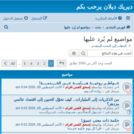
ديريك ديلان يرحب بكم
الأسئلة المتكررة
التسجيل
تسجيل الدخول
ب
فهرس المنتدى
بحث
مواضيع لم يُرد عليها
ح
مواضيع لم يُرد عليها
ث
الذهاب إلى البحث المتقدم
بحث
بحث متقدم
صفحة
1
من
40
40
5
4
3
2
1
التالي
البحث وجد أكثر من 1000 تطابق
…
مواضيع
خــواطــر روحيـــة هــــامـــة عـــن الخــــدمــــة!
آخر مشاركة بواسطة
إسحق القس افرام
«
الأحد أغسطس 09, 2026 5:04 am
مرسل في
܀ زوادة اليـــوم
من الذكريات إلى المليارات.. كيف تحوّل الحنين إلى اقتصاد عالمي
مزدهر؟
آخر مشاركة بواسطة
إسحق القس افرام
«
الأحد أغسطس 09, 2026 5:03 am
مرسل في
܀ حــــول الــعـالـــم ـ منـــوعــــات ـ غـــــرائــــب
حكمة ذات معنى عميق!
آخر مشاركة بواسطة
إسحق القس افرام
«
الأحد أغسطس 09, 2026 5:02 am
مرسل في
܀ اقرأ كل يوم حكمة جديدة!