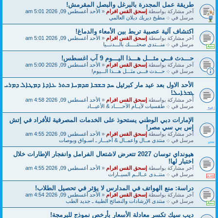
طريقة عمل المجدرة بالبرغل والبصل المقرمش!
آخر مشاركة بواسطة
إسحق القس افرام
«
الأحد أغسطس 09, 2026 5:01 am
مرسل في
܀ مطبخ ديريك ديلان العالمي
اكتشاف آلية عصبية تربط بين الأمعاء والدماغ!
آخر مشاركة بواسطة
إسحق القس افرام
«
الأحد أغسطس 09, 2026 5:01 am
مرسل في
܀ منـــتدى صحتـــــك بالـــدنـــيا
حـــدث فــي مثـــل هـــذا اليـــوم 9 آب اغسطس!
آخر مشاركة بواسطة
إسحق القس افرام
«
الأحد أغسطس 09, 2026 5:00 am
مرسل في
܀ حـــدث فـــى مثـــل هـــذا الـــيوم!
الأحد الاول بعد عيد مار كبرئيل ܚܕ ܒܫܒܐ ܩܕܡܝܐ ܒܬܪ ܥܐܕܐ ܕܡܛܐܠ ܕܡܪܝ
ܓܒܪܐܝܠ!
آخر مشاركة بواسطة
إسحق القس افرام
«
الأحد أغسطس 09, 2026 4:58 am
مرسل في
܀ طقسيات لأيــام الآحـــــاد & الأعيـــاد
الإمارات دبي الوطني يستحوذ على الخدمات المصرفية للأفراد في إتش
إس بي سي مصر!
آخر مشاركة بواسطة
إسحق القس افرام
«
الأحد أغسطس 09, 2026 4:55 am
مرسل في
܀ منتدى مــال واعمــال & أخبـــار ـ اسـواق وبوصات
هيونداي توسان 2027 تتعرض لاشتعال الفرامل وانفجار الإطارات خلال
اختبار لها!
آخر مشاركة بواسطة
إسحق القس افرام
«
الأحد أغسطس 09, 2026 4:55 am
مرسل في
܀ منتــدى عــالــم السيــارات
دراسة: منع الهواتف في المدارس لا يؤثر في تحصيل الطلاب!
آخر مشاركة بواسطة
إسحق القس افرام
«
الأحد أغسطس 09, 2026 4:54 am
مرسل في
܀ منتدى الإرشادات والنصائح الطبية ـ جديد الطب
ديب سيك تكسر معادلة الأسعار بأرخص نموذج للبرمجة!