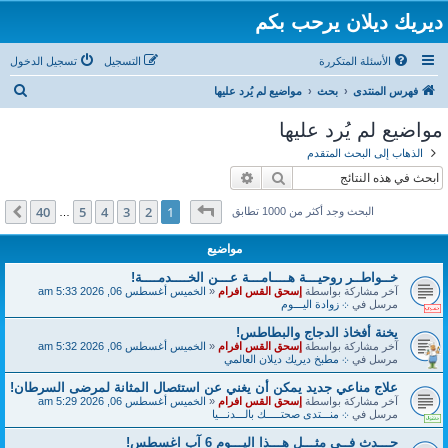
ديريك ديلان يرحب بكم
الأسئلة المتكررة
التسجيل
تسجيل الدخول
ب
فهرس المنتدى
بحث
مواضيع لم يُرد عليها
ح
مواضيع لم يُرد عليها
ث
الذهاب إلى البحث المتقدم
بحث
بحث متقدم
صفحة
1
من
40
40
5
4
3
2
1
التالي
البحث وجد أكثر من 1000 تطابق
…
مواضيع
خــواطــر روحيـــة هــــامـــة عـــن الخــــدمــــة!
آخر مشاركة بواسطة
إسحق القس افرام
«
الخميس أغسطس 06, 2026 5:33 am
مرسل في
܀ زوادة اليـــوم
يخنة أفخاذ الدجاج والبطاطس!
آخر مشاركة بواسطة
إسحق القس افرام
«
الخميس أغسطس 06, 2026 5:32 am
مرسل في
܀ مطبخ ديريك ديلان العالمي
علاج مناعي جديد يمكن أن يغني عن استئصال المثانة لمرضى السرطان!
آخر مشاركة بواسطة
إسحق القس افرام
«
الخميس أغسطس 06, 2026 5:29 am
مرسل في
܀ منـــتدى صحتـــــك بالـــدنـــيا
حـــدث فــي مثـــل هـــذا اليـــوم 6 آب اغسطس!