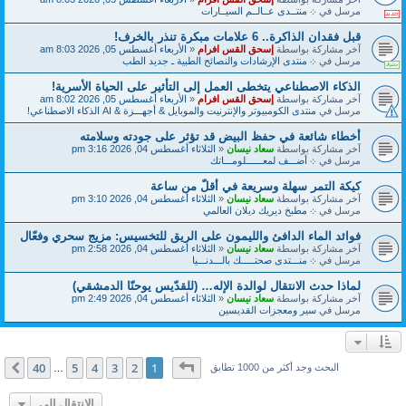
مرسل في
܀ منتــدى عــالــم السيــارات
قبل فقدان الذاكرة.. 6 علامات مبكرة تنذر بالخرف!
آخر مشاركة بواسطة
إسحق القس افرام
«
الأربعاء أغسطس 05, 2026 8:03 am
مرسل في
܀ منتدى الإرشادات والنصائح الطبية ـ جديد الطب
الذكاء الاصطناعي يتخطى العمل إلى التأثير على الحياة الأسرية!
آخر مشاركة بواسطة
إسحق القس افرام
«
الأربعاء أغسطس 05, 2026 8:02 am
مرسل في
منتدى الكومبيوتر والإنترنيت والموبايل & أجهـــزة & AI الذكاء الاصطناعي!
أخطاء شائعة في حفظ البيض قد تؤثر على جودته وسلامته
آخر مشاركة بواسطة
سعاد نيسان
«
الثلاثاء أغسطس 04, 2026 3:16 pm
مرسل في
܀ أضـــف لمعــــــلومـــاتك
كيكة التمر سهلة وسريعة في أقلّ من ساعة
آخر مشاركة بواسطة
سعاد نيسان
«
الثلاثاء أغسطس 04, 2026 3:10 pm
مرسل في
܀ مطبخ ديريك ديلان العالمي
فوائد الماء الدافئ والليمون على الريق للتخسيس: مزيج سحري وفعّال
آخر مشاركة بواسطة
سعاد نيسان
«
الثلاثاء أغسطس 04, 2026 2:58 pm
مرسل في
܀ منـــتدى صحتـــــك بالـــدنـــيا
لماذا حدث الانتقال لوالدة الإله… (للقدّيس يوحنّا الدمشقي)
آخر مشاركة بواسطة
سعاد نيسان
«
الثلاثاء أغسطس 04, 2026 2:49 pm
مرسل في
سير ومعجزات القديسين
صفحة
1
من
40
40
5
4
3
2
1
التالي
البحث وجد أكثر من 1000 تطابق
…
الانتقال إلى