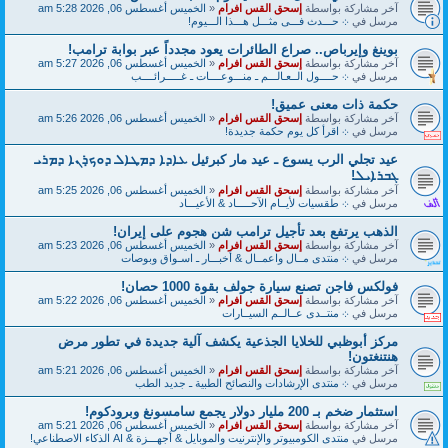
آخر مشاركة بواسطة
إسحق القس افرام
«
الخميس أغسطس 06, 2026 5:28 am
مرسل في
܀ حـــدث فـــى مثـــل هـــذا الـــيوم!
بوينغ وإيرباص.. صراع الطائرات يعود مجدداً عبر بوابة ترامب!
آخر مشاركة بواسطة
إسحق القس افرام
«
الخميس أغسطس 06, 2026 5:27 am
مرسل في
܀ حــــول الــعـالـــم ـ منـــوعــــات ـ غـــــرائــــب
حكمة ذات معنى عميق!
آخر مشاركة بواسطة
إسحق القس افرام
«
الخميس أغسطس 06, 2026 5:26 am
مرسل في
܀ اقرأ كل يوم حكمة جديدة!
عيد تجلي الرب يسوع ـ عيد مار كبرئيل ܥܐܕܐ ܕܡܛܐܠ ܕܘܟ̣ܪܢܐ ܕܡܪܝ
ܓܒܪܐܝܠ!
آخر مشاركة بواسطة
إسحق القس افرام
«
الخميس أغسطس 06, 2026 5:25 am
مرسل في
܀ طقسيات لأيــام الآحـــــاد & الأعيـــاد
الذهب يرتفع بعد تأجيل ترامب شن هجوم على إيران!
آخر مشاركة بواسطة
إسحق القس افرام
«
الخميس أغسطس 06, 2026 5:23 am
مرسل في
܀ منتدى مــال واعمــال & أخبـــار ـ اسـواق وبوصات
فولكس فاجن تصنع سيارة جولف بقوة 1000 حصان!
آخر مشاركة بواسطة
إسحق القس افرام
«
الخميس أغسطس 06, 2026 5:22 am
مرسل في
܀ منتــدى عــالــم السيــارات
مركز أبوظبي للخلايا الجذعية يكشف آلية جديدة في تطور مرض
هنتنغتون!
آخر مشاركة بواسطة
إسحق القس افرام
«
الخميس أغسطس 06, 2026 5:21 am
مرسل في
܀ منتدى الإرشادات والنصائح الطبية ـ جديد الطب
استثمار ضخم بـ 200 مليار دولار يجمع سامسونغ وبرودكوم!
آخر مشاركة بواسطة
إسحق القس افرام
«
الخميس أغسطس 06, 2026 5:21 am
مرسل في
منتدى الكومبيوتر والإنترنيت والموبايل & أجهـــزة & AI الذكاء الاصطناعي!