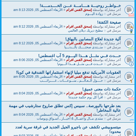
خــواطــر روحيـــة هــــامـــة عـــن الخــــدمــــة!
آخر مشاركة بواسطة
إسحق القس افرام
«
الأربعاء أغسطس 05, 2026 8:13 am
مرسل في
܀ زوادة اليـــوم
صفيحة الكفتة!
آخر مشاركة بواسطة
إسحق القس افرام
«
الأربعاء أغسطس 05, 2026 8:12 am
مرسل في
܀ مطبخ ديريك ديلان العالمي
آلية جديدة لعلاج المصابين بالبهاق!
آخر مشاركة بواسطة
إسحق القس افرام
«
الأربعاء أغسطس 05, 2026 8:12 am
مرسل في
܀ منـــتدى صحتـــــك بالـــدنـــيا
حـــدث فــي مثـــل هـــذا اليـــوم 5 آب اغسطس!
آخر مشاركة بواسطة
إسحق القس افرام
«
الأربعاء أغسطس 05, 2026 8:06 am
مرسل في
܀ حـــدث فـــى مثـــل هـــذا الـــيوم!
العقوبات الأمريكية تدفع ميليا لإنهاء استثماراتها الفندقية في كوبا!
آخر مشاركة بواسطة
إسحق القس افرام
«
الأربعاء أغسطس 05, 2026 8:05 am
مرسل في
܀ حــــول الــعـالـــم ـ منـــوعــــات ـ غـــــرائــــب
حكمة ذات معنى عميق!
آخر مشاركة بواسطة
إسحق القس افرام
«
الأربعاء أغسطس 05, 2026 8:04 am
مرسل في
܀ اقرأ كل يوم حكمة جديدة!
بعد طرحها بالبورصة.. سبيس إكس تطلق صاروخ ستارشيب في مهمة
عالية المخاطر!
آخر مشاركة بواسطة
إسحق القس افرام
«
الأربعاء أغسطس 05, 2026 8:04 am
مرسل في
܀ منتدى مــال واعمــال & أخبـــار ـ اسـواق وبوصات
ميتسوبيشي تكشف عن باجيرو الجيل الجديد في غرفة سرية لعدد
محدود!
آخر مشاركة بواسطة
إسحق القس افرام
«
الأربعاء أغسطس 05, 2026 8:03 am