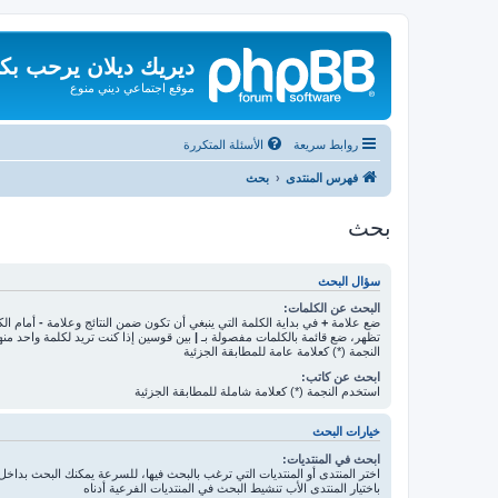
ديريك ديلان يرحب بك
موقع اجتماعي ديني منوع
روابط سريعة
الأسئلة المتكررة
فهرس المنتدى
بحث
بحث
سؤال البحث
البحث عن الكلمات:
ضع علامة
+
في بداية الكلمة التي ينبغي أن تكون ضمن النتائج وعلامة
-
أمام الك
تظهر، ضع قائمة بالكلمات مفصولة بـ
|
بين قوسين إذا كنت تريد لكلمة واحد من
النجمة (*) كعلامة عامة للمطابقة الجزئية
ابحث عن كاتب:
استخدم النجمة (*) كعلامة شاملة للمطابقة الجزئية
خيارات البحث
ابحث في المنتديات:
اختر المنتدى أو المنتديات التي ترغب بالبحث فيها، للسرعة يمكنك البحث بداخل 
باختيار المنتدى الأب تنشيط البحث في المنتديات الفرعية أدناه