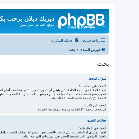
ديريك ديلان يرحب بك
موقع اجتماعي ديني منوع
روابط سريعة
الأسئلة المتكررة
فهرس المنتدى
بحث
بحث
سؤال البحث
البحث عن الكلمات:
ضع علامة
+
في بداية الكلمة التي ينبغي أن تكون ضمن النتائج وعلامة
-
أمام الك
تظهر، ضع قائمة بالكلمات مفصولة بـ
|
بين قوسين إذا كنت تريد لكلمة واحد من
النجمة (*) كعلامة عامة للمطابقة الجزئية
ابحث عن كاتب:
استخدم النجمة (*) كعلامة شاملة للمطابقة الجزئية
خيارات البحث
ابحث في المنتديات:
اختر المنتدى أو المنتديات التي ترغب بالبحث فيها، للسرعة يمكنك البحث بداخل 
باختيار المنتدى الأب تنشيط البحث في المنتديات الفرعية أدناه