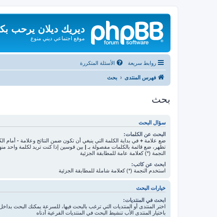
ديريك ديلان يرحب بك
موقع اجتماعي ديني منوع
روابط سريعة
الأسئلة المتكررة
فهرس المنتدى
بحث
بحث
سؤال البحث
البحث عن الكلمات:
ضع علامة
+
في بداية الكلمة التي ينبغي أن تكون ضمن النتائج وعلامة
-
أمام الك
تظهر، ضع قائمة بالكلمات مفصولة بـ
|
بين قوسين إذا كنت تريد لكلمة واحد من
النجمة (*) كعلامة عامة للمطابقة الجزئية
ابحث عن كاتب:
استخدم النجمة (*) كعلامة شاملة للمطابقة الجزئية
خيارات البحث
ابحث في المنتديات:
اختر المنتدى أو المنتديات التي ترغب بالبحث فيها، للسرعة يمكنك البحث بداخل 
باختيار المنتدى الأب تنشيط البحث في المنتديات الفرعية أدناه