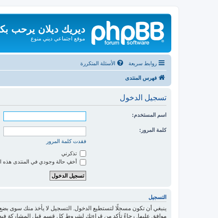
ديريك ديلان يرحب بك
موقع اجتماعي ديني منوع
روابط سريعة
الأسئلة المتكررة
فهرس المنتدى
تسجيل الدخول
اسم المستخدم:
كلمة المرور:
فقدت كلمة المرور
تذكرني
أخفِ حالة وجودي في المنتدى هذه ا
التسجيل
ينبغي أن تكون مسجلًا لتستطيع الدخول. التسجيل لا يأخذ منك سوى بض
موافق عليها. رجاءً تأكد من قراءتك لشروط كل قسم قبل المشاركة فيه