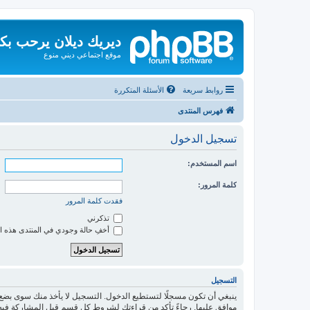
ديريك ديلان يرحب بك
موقع اجتماعي ديني منوع
روابط سريعة
الأسئلة المتكررة
فهرس المنتدى
تسجيل الدخول
اسم المستخدم:
كلمة المرور:
فقدت كلمة المرور
تذكرني
أخفِ حالة وجودي في المنتدى هذه ا
التسجيل
ينبغي أن تكون مسجلًا لتستطيع الدخول. التسجيل لا يأخذ منك سوى بض
موافق عليها. رجاءً تأكد من قراءتك لشروط كل قسم قبل المشاركة فيه