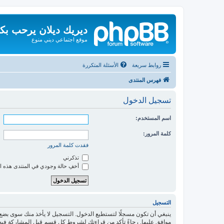
ديريك ديلان يرحب بك
موقع اجتماعي ديني منوع
روابط سريعة
الأسئلة المتكررة
فهرس المنتدى
تسجيل الدخول
اسم المستخدم:
كلمة المرور:
فقدت كلمة المرور
تذكرني
أخفِ حالة وجودي في المنتدى هذه ا
التسجيل
ينبغي أن تكون مسجلًا لتستطيع الدخول. التسجيل لا يأخذ منك سوى بض
موافق عليها. رجاءً تأكد من قراءتك لشروط كل قسم قبل المشاركة فيه