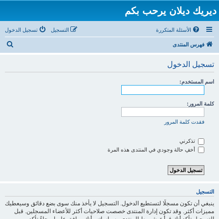
ديريك ديلان يرحب بكم
الأسئلة المتكررة
التسجيل
تسجيل الدخول
ب
فهرس المنتدى
ح
تسجيل الدخول
ث
اسم المستخدم:
كلمة المرور:
فقدت كلمة المرور
تذكرني
أخفِ حالة وجودي في المنتدى هذه المرة
التسجيل
ينبغي أن تكون مسجلًا لتستطيع الدخول. التسجيل لا يأخذ منك سوى بضع دقائق وسيعطيك
مميزات أكثر. وقد تكون إدارة المنتدى خصصت صلاحيات أكثر للأعضاء المسجلين. قبل
التسجيل تأكد أنك قرأتَ شروط المنتدى وسياساته وأنك موافق عليها. رجاءً تأكد من