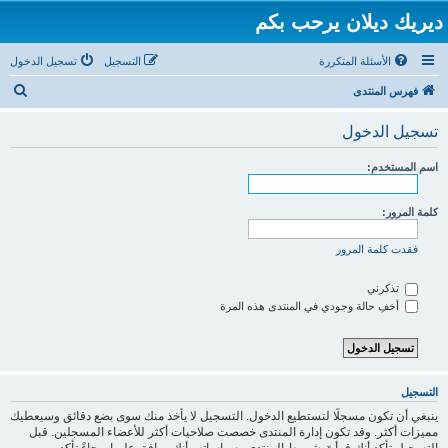
ديريك ديلان يرحب بكم
الأسئلة المتكررة
التسجيل
تسجيل الدخول
ب
فهرس المنتدى
ح
تسجيل الدخول
ث
اسم المستخدم:
كلمة المرور:
فقدت كلمة المرور
تذكرني
أخفِ حالة وجودي في المنتدى هذه المرة
التسجيل
ينبغي أن تكون مسجلًا لتستطيع الدخول. التسجيل لا يأخذ منك سوى بضع دقائق وسيعطيك
مميزات أكثر. وقد تكون إدارة المنتدى خصصت صلاحيات أكثر للأعضاء المسجلين. قبل
التسجيل تأكد أنك قرأتَ شروط المنتدى وسياساته وأنك موافق عليها. رجاءً تأكد من