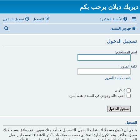
ديريك ديلان يرحب بكم
الأسئلة المتكررة
التسجيل
تسجيل الدخول
ب
فهرس المنتدى
ح
تسجيل الدخول
ث
اسم المستخدم:
كلمة المرور:
فقدت كلمة المرور
تذكرني
أخفِ حالة وجودي في المنتدى هذه المرة
التسجيل
ينبغي أن تكون مسجلًا لتستطيع الدخول. التسجيل لا يأخذ منك سوى بضع دقائق وسيعطيك
مميزات أكثر. وقد تكون إدارة المنتدى خصصت صلاحيات أكثر للأعضاء المسجلين. قبل
التسجيل تأكد أنك قرأتَ شروط المنتدى وسياساته وأنك موافق عليها. رجاءً تأكد من