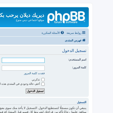
ديريك ديلان يرحب بك
موقع اجتماعي ديني منوع
روابط سريعة
الأسئلة المتكررة
فهرس المنتدى
تسجيل الدخول
اسم المستخدم:
كلمة المرور:
فقدت كلمة المرور
تذكرني
أخفِ حالة وجودي في المنتدى هذه ا
التسجيل
ينبغي أن تكون مسجلًا لتستطيع الدخول. التسجيل لا يأخذ منك سوى بض
موافق عليها. رجاءً تأكد من قراءتك لشروط كل قسم قبل المشاركة فيه