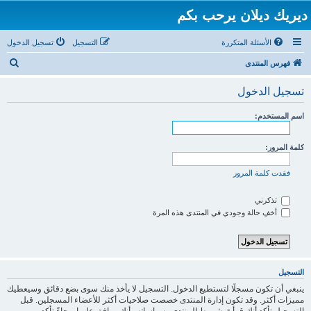
ديريك ديلان يرحب بكم
الأسئلة المتكررة
التسجيل
تسجيل الدخول
ب
فهرس المنتدى
ح
تسجيل الدخول
ث
اسم المستخدم:
كلمة المرور:
فقدت كلمة المرور
تذكرني
أخفِ حالة وجودي في المنتدى هذه المرة
التسجيل
ينبغي أن تكون مسجلًا لتستطيع الدخول. التسجيل لا يأخذ منك سوى بضع دقائق وسيعطيك
مميزات أكثر. وقد تكون إدارة المنتدى خصصت صلاحيات أكثر للأعضاء المسجلين. قبل
التسجيل تأكد أنك قرأتَ شروط المنتدى وسياساته وأنك موافق عليها. رجاءً تأكد من