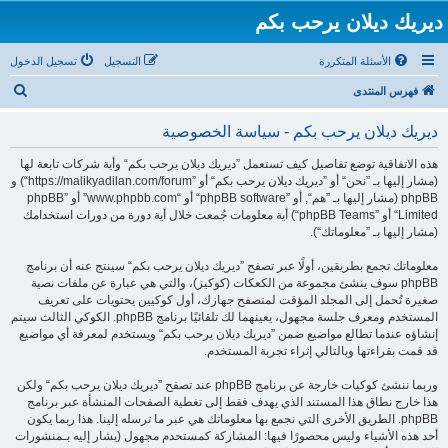
ديريك ديلان يرحب بكم
الأسئلة المتكررة
التسجيل
تسجيل الدخول
ب
فهرس المنتدى
ح
ديريك ديلان يرحب بكم - سياسة الخصوصية
ث
هذه الاتفاقية توضع تفاصيل كيف تستعمل ”ديريك ديلان يرحب بكم“ وأية شركات تابعة لها
(مشار إليها بـ ”نحن“ أو ”ديريك ديلان يرحب بكم“ أو ”https://malikyadilan.com/forum“) و
phpBB (مشار إليها بـ ”هم“, أو ”phpBB software“ أو “www.phpbb.com” أو ”phpBB
Limited“ أو ”phpBB Teams“) أية معلومات جُمعت خلال أية دورة من دورات استخدامك
(مشار إليها بـ ”معلوماتك“).
معلوماتك تجمع بطريقين، أولًا عبر تصفح ”ديريك ديلان يرحب بكم“ سينتج عنه أن برنامج
phpBB سوف ينشئ مجموعة من الكعكات (كوكيز)، والتي هي عبارة عن ملفات نصية
صغيرة تُحمل إلى المجلد المؤقت لمتصفح جهازك، أول كوكيين يحتويات على تعريف
المستخدم ومعرف جلسة مجهول، يعينهما لك تلقائيًا برنامج phpBB. الكوكي الثالث سيتم
إنشاؤه عندما تطالع مواضيع ضمن ”ديريك ديلان يرحب بكم“ ويستخدم لمعرفة أي مواضيع
قد قمت بقراءتها وبالتالي إثراء تجربة المستخدم.
وربما ننشئ كوكيات خارجة عن برنامج phpBB عند تصفح ”ديريك ديلان يرحب بكم“ ولكن
هذا خارج نطاق هذا المستند الذي يهدف فقط إلى تغطية الصفحات المنشأة عبر برنامج
phpBB. الطريق الأخرى التي نجمع بها معلوماتك هي عبر ما ترسله إلينا. هذا ربما يكون
أحد هذه الأشياء وليس محصورًا فيها: المشاركة كمستحدم مجهول (يشار إليه بـمنشورات