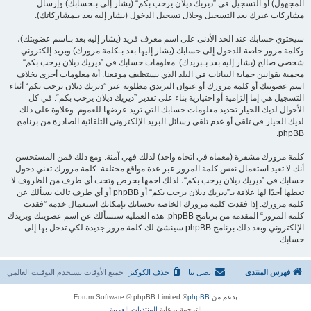
المجهول) أو التسجيل في ”ديريك ديلان يرحب بكم“ (يشار إلي بـحسابك) وإرسال
مشاركات عبرك بعد التسجيل وخلال تسجيل الدخول (يشار إليه بعد بـمشاركاتك).
سيحتوي حسابك عند الحد الأدنى على اسم معرف فريد (يشار إليه بعد بـاسم عضويتك)،
وكلمة مرور خاصة للدخول إلى حسابك (يشار إليها بعد بـكلمة مرورك) وبريد إلكتروني
شخصي صالح (يشار إليه بعد بـبريدك). معلومات حسابك في ”ديريك ديلان يرحب بكم“
محمية بقوانين حماية البيانات في البلد الذي يستظيف موقعنا. أية معلومات أخرى بخلاف
اسم عضويتك أو كلمة مرورك أو عنوان البريدي مطلوبة عبر ”ديريك ديلان يرحب بكم“ أثناء
التسجيل هي إما إلزامية أو اختيارية بناء على تقدير ”ديريك ديلان يرحب بكم“. في كل
الأحوال لديك الخيار تحديد معلومات حسابك التي تريد عرضها للعموم. وعلاوة على ذلك
لديك الخيار في تلقي أو عدم تلقي رسائل البريد الإلكتروني التلقائية الصادرة من برنامج
phpBB.
كلمة مرورك مشفرة (معماه في اتجاه واحد) لذلك فهي آمنة. ومع ذلك فمن المستحسن
أنك لا تعيد استعمال نفس كلمة المرور عبر عدة مواقع مختلفة. كلمة مرورك تعني دخول
حسابك في ”ديريك ديلان يرحب بكم“، لذلك احمها بحرص وتحت أي ظرف من الظروف لا
تعطها أحدًا لها علاقة بـ”ديريك ديلان يرحب بكم“ أو phpBB أو أي طرف ثالث يسألك عن
كلمة مرورك. إذا فقدت كلمة مرورك الخاصة بحسابك بإمكانك استعمال خدمة ”فقدت
كلمة المرور“ المقدمة من برنامج phpBB. هذه العملية ستسألك عن اسم عضويتك وبريدك
الإلكتروني وبعد ذلك برنامج phpBB سينشئ لك كلمة مرور جديدة لكي تدخل بها إلى
حسابك.
فهرس المنتدى
اتصل بنا
حذف الكوكيز
جميع الأوقات تستخدم
التوقيت العالمي
بدعم من
phpBB
® Forum Software © phpBB Limited
الترجمة برعاية
المنتديات العربية