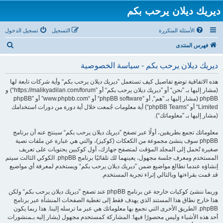
ديريك ديلان يرحب بكم
الأسئلة المتكررة
التسجيل
تسجيل الدخول
ب
فهرس المنتدى
ح
ديريك ديلان يرحب بكم - سياسة الخصوصية
ث
هذه الاتفاقية توضع تفاصيل كيف تستعمل ”ديريك ديلان يرحب بكم“ وأية شركات تابعة لها
(مشار إليها بـ ”نحن“ أو ”ديريك ديلان يرحب بكم“ أو ”https://malikyadilan.com/forum“) و
phpBB (مشار إليها بـ ”هم“, أو ”phpBB software“ أو “www.phpbb.com” أو ”phpBB
Limited“ أو ”phpBB Teams“) أية معلومات جُمعت خلال أية دورة من دورات استخدامك
(مشار إليها بـ ”معلوماتك“).
معلوماتك تجمع بطريقين، أولًا عبر تصفح ”ديريك ديلان يرحب بكم“ سينتج عنه أن برنامج
phpBB سوف ينشئ مجموعة من الكعكات (كوكيز)، والتي هي عبارة عن ملفات نصية
صغيرة تُحمل إلى المجلد المؤقت لمتصفح جهازك، أول كوكيين يحتويات على تعريف
المستخدم ومعرف جلسة مجهول، يعينهما لك تلقائيًا برنامج phpBB. الكوكي الثالث سيتم
إنشاؤه عندما تطالع مواضيع ضمن ”ديريك ديلان يرحب بكم“ ويستخدم لمعرفة أي مواضيع
قد قمت بقراءتها وبالتالي إثراء تجربة المستخدم.
وربما ننشئ كوكيات خارجة عن برنامج phpBB عند تصفح ”ديريك ديلان يرحب بكم“ ولكن
هذا خارج نطاق هذا المستند الذي يهدف فقط إلى تغطية الصفحات المنشأة عبر برنامج
phpBB. الطريق الأخرى التي نجمع بها معلوماتك هي عبر ما ترسله إلينا. هذا ربما يكون
أحد هذه الأشياء وليس محصورًا فيها: المشاركة كمستحدم مجهول (يشار إليه بـمنشورات