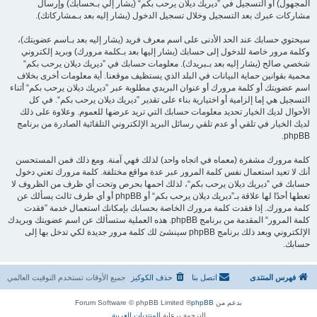
المجهول) أو التسجيل في ”ديريك ديلان يرحب بكم“ (يشار إلي بـحسابك) وإرسال
مشاركات عبرك بعد التسجيل وخلال تسجيل الدخول (يشار إليه بعد بـمشاركاتك).
سيحتوي حسابك عند الحد الأدنى على اسم معرف فريد (يشار إليه بعد بـاسم عضويتك)،
وكلمة مرور خاصة للدخول إلى حسابك (يشار إليها بعد بـكلمة مرورك) وبريد إلكتروني
شخصي صالح (يشار إليه بعد بـبريدك). معلومات حسابك في ”ديريك ديلان يرحب بكم“
محمية بقوانين حماية البيانات في البلد الذي يستظيف موقعنا. أية معلومات أخرى بخلاف
اسم عضويتك أو كلمة مرورك أو عنوان البريدي مطلوبة عبر ”ديريك ديلان يرحب بكم“ أثناء
التسجيل هي إما إلزامية أو اختيارية بناء على تقدير ”ديريك ديلان يرحب بكم“. في كل
الأحوال لديك الخيار تحديد معلومات حسابك التي تريد عرضها للعموم. وعلاوة على ذلك
لديك الخيار في تلقي أو عدم تلقي رسائل البريد الإلكتروني التلقائية الصادرة من برنامج
phpBB.
كلمة مرورك مشفرة (معماه في اتجاه واحد) لذلك فهي آمنة. ومع ذلك فمن المستحسن
أنك لا تعيد استعمال نفس كلمة المرور عبر عدة مواقع مختلفة. كلمة مرورك تعني دخول
حسابك في ”ديريك ديلان يرحب بكم“، لذلك احمها بحرص وتحت أي ظرف من الظروف لا
تعطها أحدًا لها علاقة بـ”ديريك ديلان يرحب بكم“ أو phpBB أو أي طرف ثالث يسألك عن
كلمة مرورك. إذا فقدت كلمة مرورك الخاصة بحسابك بإمكانك استعمال خدمة ”فقدت
كلمة المرور“ المقدمة من برنامج phpBB. هذه العملية ستسألك عن اسم عضويتك وبريدك
الإلكتروني وبعد ذلك برنامج phpBB سينشئ لك كلمة مرور جديدة لكي تدخل بها إلى
حسابك.
فهرس المنتدى
اتصل بنا
حذف الكوكيز
جميع الأوقات تستخدم
التوقيت العالمي
بدعم من
phpBB
® Forum Software © phpBB Limited
الترجمة برعاية
المنتديات العربية