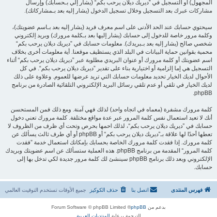
المجهول) أو التسجيل في ”ديريك ديلان يرحب بكم“ (يشار إلي بـحسابك) وإرسال
مشاركات عبرك بعد التسجيل وخلال تسجيل الدخول (يشار إليه بعد بـمشاركاتك).
سيحتوي حسابك عند الحد الأدنى على اسم معرف فريد (يشار إليه بعد بـاسم عضويتك)،
وكلمة مرور خاصة للدخول إلى حسابك (يشار إليها بعد بـكلمة مرورك) وبريد إلكتروني
شخصي صالح (يشار إليه بعد بـبريدك). معلومات حسابك في ”ديريك ديلان يرحب بكم“
محمية بقوانين حماية البيانات في البلد الذي يستظيف موقعنا. أية معلومات أخرى بخلاف
اسم عضويتك أو كلمة مرورك أو عنوان البريدي مطلوبة عبر ”ديريك ديلان يرحب بكم“ أثناء
التسجيل هي إما إلزامية أو اختيارية بناء على تقدير ”ديريك ديلان يرحب بكم“. في كل
الأحوال لديك الخيار تحديد معلومات حسابك التي تريد عرضها للعموم. وعلاوة على ذلك
لديك الخيار في تلقي أو عدم تلقي رسائل البريد الإلكتروني التلقائية الصادرة من برنامج
phpBB.
كلمة مرورك مشفرة (معماه في اتجاه واحد) لذلك فهي آمنة. ومع ذلك فمن المستحسن
أنك لا تعيد استعمال نفس كلمة المرور عبر عدة مواقع مختلفة. كلمة مرورك تعني دخول
حسابك في ”ديريك ديلان يرحب بكم“، لذلك احمها بحرص وتحت أي ظرف من الظروف لا
تعطها أحدًا لها علاقة بـ”ديريك ديلان يرحب بكم“ أو phpBB أو أي طرف ثالث يسألك عن
كلمة مرورك. إذا فقدت كلمة مرورك الخاصة بحسابك بإمكانك استعمال خدمة ”فقدت
كلمة المرور“ المقدمة من برنامج phpBB. هذه العملية ستسألك عن اسم عضويتك وبريدك
الإلكتروني وبعد ذلك برنامج phpBB سينشئ لك كلمة مرور جديدة لكي تدخل بها إلى
حسابك.
فهرس المنتدى
اتصل بنا
حذف الكوكيز
جميع الأوقات تستخدم
التوقيت العالمي
بدعم من
phpBB
® Forum Software © phpBB Limited
الترجمة برعاية
المنتديات العربية