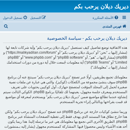
ديريك ديلان يرحب بكم
الأسئلة المتكررة
التسجيل
تسجيل الدخول
ب
فهرس المنتدى
ح
ديريك ديلان يرحب بكم - سياسة الخصوصية
ث
هذه الاتفاقية توضع تفاصيل كيف تستعمل ”ديريك ديلان يرحب بكم“ وأية شركات تابعة لها
(مشار إليها بـ ”نحن“ أو ”ديريك ديلان يرحب بكم“ أو ”https://malikyadilan.com/forum“) و
phpBB (مشار إليها بـ ”هم“, أو ”phpBB software“ أو “www.phpbb.com” أو ”phpBB
Limited“ أو ”phpBB Teams“) أية معلومات جُمعت خلال أية دورة من دورات استخدامك
(مشار إليها بـ ”معلوماتك“).
معلوماتك تجمع بطريقين، أولًا عبر تصفح ”ديريك ديلان يرحب بكم“ سينتج عنه أن برنامج
phpBB سوف ينشئ مجموعة من الكعكات (كوكيز)، والتي هي عبارة عن ملفات نصية
صغيرة تُحمل إلى المجلد المؤقت لمتصفح جهازك، أول كوكيين يحتويات على تعريف
المستخدم ومعرف جلسة مجهول، يعينهما لك تلقائيًا برنامج phpBB. الكوكي الثالث سيتم
إنشاؤه عندما تطالع مواضيع ضمن ”ديريك ديلان يرحب بكم“ ويستخدم لمعرفة أي مواضيع
قد قمت بقراءتها وبالتالي إثراء تجربة المستخدم.
وربما ننشئ كوكيات خارجة عن برنامج phpBB عند تصفح ”ديريك ديلان يرحب بكم“ ولكن
هذا خارج نطاق هذا المستند الذي يهدف فقط إلى تغطية الصفحات المنشأة عبر برنامج
phpBB. الطريق الأخرى التي نجمع بها معلوماتك هي عبر ما ترسله إلينا. هذا ربما يكون
أحد هذه الأشياء وليس محصورًا فيها: المشاركة كمستحدم مجهول (يشار إليه بـمنشورات