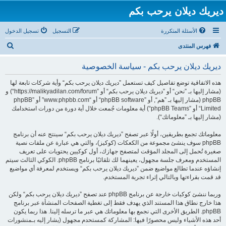
ديريك ديلان يرحب بكم
الأسئلة المتكررة
التسجيل
تسجيل الدخول
ب
فهرس المنتدى
ح
ديريك ديلان يرحب بكم - سياسة الخصوصية
ث
هذه الاتفاقية توضع تفاصيل كيف تستعمل ”ديريك ديلان يرحب بكم“ وأية شركات تابعة لها
(مشار إليها بـ ”نحن“ أو ”ديريك ديلان يرحب بكم“ أو ”https://malikyadilan.com/forum“) و
phpBB (مشار إليها بـ ”هم“, أو ”phpBB software“ أو “www.phpbb.com” أو ”phpBB
Limited“ أو ”phpBB Teams“) أية معلومات جُمعت خلال أية دورة من دورات استخدامك
(مشار إليها بـ ”معلوماتك“).
معلوماتك تجمع بطريقين، أولًا عبر تصفح ”ديريك ديلان يرحب بكم“ سينتج عنه أن برنامج
phpBB سوف ينشئ مجموعة من الكعكات (كوكيز)، والتي هي عبارة عن ملفات نصية
صغيرة تُحمل إلى المجلد المؤقت لمتصفح جهازك، أول كوكيين يحتويات على تعريف
المستخدم ومعرف جلسة مجهول، يعينهما لك تلقائيًا برنامج phpBB. الكوكي الثالث سيتم
إنشاؤه عندما تطالع مواضيع ضمن ”ديريك ديلان يرحب بكم“ ويستخدم لمعرفة أي مواضيع
قد قمت بقراءتها وبالتالي إثراء تجربة المستخدم.
وربما ننشئ كوكيات خارجة عن برنامج phpBB عند تصفح ”ديريك ديلان يرحب بكم“ ولكن
هذا خارج نطاق هذا المستند الذي يهدف فقط إلى تغطية الصفحات المنشأة عبر برنامج
phpBB. الطريق الأخرى التي نجمع بها معلوماتك هي عبر ما ترسله إلينا. هذا ربما يكون
أحد هذه الأشياء وليس محصورًا فيها: المشاركة كمستحدم مجهول (يشار إليه بـمنشورات