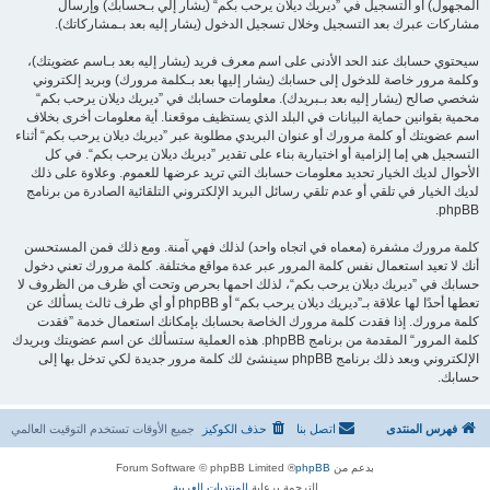
المجهول) أو التسجيل في ”ديريك ديلان يرحب بكم“ (يشار إلي بـحسابك) وإرسال
مشاركات عبرك بعد التسجيل وخلال تسجيل الدخول (يشار إليه بعد بـمشاركاتك).
سيحتوي حسابك عند الحد الأدنى على اسم معرف فريد (يشار إليه بعد بـاسم عضويتك)،
وكلمة مرور خاصة للدخول إلى حسابك (يشار إليها بعد بـكلمة مرورك) وبريد إلكتروني
شخصي صالح (يشار إليه بعد بـبريدك). معلومات حسابك في ”ديريك ديلان يرحب بكم“
محمية بقوانين حماية البيانات في البلد الذي يستظيف موقعنا. أية معلومات أخرى بخلاف
اسم عضويتك أو كلمة مرورك أو عنوان البريدي مطلوبة عبر ”ديريك ديلان يرحب بكم“ أثناء
التسجيل هي إما إلزامية أو اختيارية بناء على تقدير ”ديريك ديلان يرحب بكم“. في كل
الأحوال لديك الخيار تحديد معلومات حسابك التي تريد عرضها للعموم. وعلاوة على ذلك
لديك الخيار في تلقي أو عدم تلقي رسائل البريد الإلكتروني التلقائية الصادرة من برنامج
phpBB.
كلمة مرورك مشفرة (معماه في اتجاه واحد) لذلك فهي آمنة. ومع ذلك فمن المستحسن
أنك لا تعيد استعمال نفس كلمة المرور عبر عدة مواقع مختلفة. كلمة مرورك تعني دخول
حسابك في ”ديريك ديلان يرحب بكم“، لذلك احمها بحرص وتحت أي ظرف من الظروف لا
تعطها أحدًا لها علاقة بـ”ديريك ديلان يرحب بكم“ أو phpBB أو أي طرف ثالث يسألك عن
كلمة مرورك. إذا فقدت كلمة مرورك الخاصة بحسابك بإمكانك استعمال خدمة ”فقدت
كلمة المرور“ المقدمة من برنامج phpBB. هذه العملية ستسألك عن اسم عضويتك وبريدك
الإلكتروني وبعد ذلك برنامج phpBB سينشئ لك كلمة مرور جديدة لكي تدخل بها إلى
حسابك.
فهرس المنتدى
اتصل بنا
حذف الكوكيز
جميع الأوقات تستخدم
التوقيت العالمي
بدعم من
phpBB
® Forum Software © phpBB Limited
الترجمة برعاية
المنتديات العربية