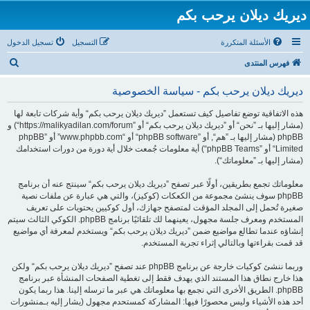
ديريك ديلان يرحب بكم
الأسئلة المتكررة
التسجيل
تسجيل الدخول
ب
فهرس المنتدى
ح
ديريك ديلان يرحب بكم - سياسة الخصوصية
ث
هذه الاتفاقية توضع تفاصيل كيف تستعمل ”ديريك ديلان يرحب بكم“ وأية شركات تابعة لها
(مشار إليها بـ ”نحن“ أو ”ديريك ديلان يرحب بكم“ أو ”https://malikyadilan.com/forum“) و
phpBB (مشار إليها بـ ”هم“, أو ”phpBB software“ أو “www.phpbb.com” أو ”phpBB
Limited“ أو ”phpBB Teams“) أية معلومات جُمعت خلال أية دورة من دورات استخدامك
(مشار إليها بـ ”معلوماتك“).
معلوماتك تجمع بطريقين، أولًا عبر تصفح ”ديريك ديلان يرحب بكم“ سينتج عنه أن برنامج
phpBB سوف ينشئ مجموعة من الكعكات (كوكيز)، والتي هي عبارة عن ملفات نصية
صغيرة تُحمل إلى المجلد المؤقت لمتصفح جهازك، أول كوكيين يحتويات على تعريف
المستخدم ومعرف جلسة مجهول، يعينهما لك تلقائيًا برنامج phpBB. الكوكي الثالث سيتم
إنشاؤه عندما تطالع مواضيع ضمن ”ديريك ديلان يرحب بكم“ ويستخدم لمعرفة أي مواضيع
قد قمت بقراءتها وبالتالي إثراء تجربة المستخدم.
وربما ننشئ كوكيات خارجة عن برنامج phpBB عند تصفح ”ديريك ديلان يرحب بكم“ ولكن
هذا خارج نطاق هذا المستند الذي يهدف فقط إلى تغطية الصفحات المنشأة عبر برنامج
phpBB. الطريق الأخرى التي نجمع بها معلوماتك هي عبر ما ترسله إلينا. هذا ربما يكون
أحد هذه الأشياء وليس محصورًا فيها: المشاركة كمستحدم مجهول (يشار إليه بـمنشورات