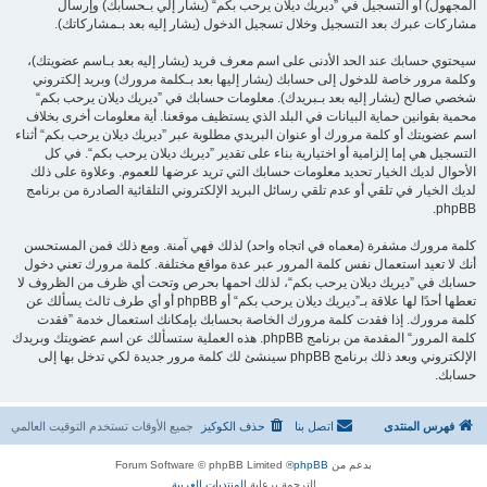
المجهول) أو التسجيل في ”ديريك ديلان يرحب بكم“ (يشار إلي بـحسابك) وإرسال
مشاركات عبرك بعد التسجيل وخلال تسجيل الدخول (يشار إليه بعد بـمشاركاتك).
سيحتوي حسابك عند الحد الأدنى على اسم معرف فريد (يشار إليه بعد بـاسم عضويتك)،
وكلمة مرور خاصة للدخول إلى حسابك (يشار إليها بعد بـكلمة مرورك) وبريد إلكتروني
شخصي صالح (يشار إليه بعد بـبريدك). معلومات حسابك في ”ديريك ديلان يرحب بكم“
محمية بقوانين حماية البيانات في البلد الذي يستظيف موقعنا. أية معلومات أخرى بخلاف
اسم عضويتك أو كلمة مرورك أو عنوان البريدي مطلوبة عبر ”ديريك ديلان يرحب بكم“ أثناء
التسجيل هي إما إلزامية أو اختيارية بناء على تقدير ”ديريك ديلان يرحب بكم“. في كل
الأحوال لديك الخيار تحديد معلومات حسابك التي تريد عرضها للعموم. وعلاوة على ذلك
لديك الخيار في تلقي أو عدم تلقي رسائل البريد الإلكتروني التلقائية الصادرة من برنامج
phpBB.
كلمة مرورك مشفرة (معماه في اتجاه واحد) لذلك فهي آمنة. ومع ذلك فمن المستحسن
أنك لا تعيد استعمال نفس كلمة المرور عبر عدة مواقع مختلفة. كلمة مرورك تعني دخول
حسابك في ”ديريك ديلان يرحب بكم“، لذلك احمها بحرص وتحت أي ظرف من الظروف لا
تعطها أحدًا لها علاقة بـ”ديريك ديلان يرحب بكم“ أو phpBB أو أي طرف ثالث يسألك عن
كلمة مرورك. إذا فقدت كلمة مرورك الخاصة بحسابك بإمكانك استعمال خدمة ”فقدت
كلمة المرور“ المقدمة من برنامج phpBB. هذه العملية ستسألك عن اسم عضويتك وبريدك
الإلكتروني وبعد ذلك برنامج phpBB سينشئ لك كلمة مرور جديدة لكي تدخل بها إلى
حسابك.
فهرس المنتدى
اتصل بنا
حذف الكوكيز
جميع الأوقات تستخدم
التوقيت العالمي
بدعم من
phpBB
® Forum Software © phpBB Limited
الترجمة برعاية
المنتديات العربية