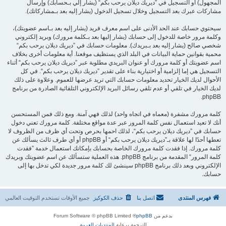
المجهول) أو التسجيل في ”ديريك ديلان يرحب بكم“ (يشار إلي بـحسابك) وإرسال
مشاركات عبرك بعد التسجيل وخلال تسجيل الدخول (يشار إليه بعد بـمشاركاتك).
سيحتوي حسابك عند الحد الأدنى على اسم معرف فريد (يشار إليه بعد بـاسم عضويتك)،
وكلمة مرور خاصة للدخول إلى حسابك (يشار إليها بعد بـكلمة مرورك) وبريد إلكتروني
شخصي صالح (يشار إليه بعد بـبريدك). معلومات حسابك في ”ديريك ديلان يرحب بكم“
محمية بقوانين حماية البيانات في البلد الذي يستظيف موقعنا. أية معلومات أخرى بخلاف
اسم عضويتك أو كلمة مرورك أو عنوان البريدي مطلوبة عبر ”ديريك ديلان يرحب بكم“ أثناء
التسجيل هي إما إلزامية أو اختيارية بناء على تقدير ”ديريك ديلان يرحب بكم“. في كل
الأحوال لديك الخيار تحديد معلومات حسابك التي تريد عرضها للعموم. وعلاوة على ذلك
لديك الخيار في تلقي أو عدم تلقي رسائل البريد الإلكتروني التلقائية الصادرة من برنامج
phpBB.
كلمة مرورك مشفرة (معماه في اتجاه واحد) لذلك فهي آمنة. ومع ذلك فمن المستحسن
أنك لا تعيد استعمال نفس كلمة المرور عبر عدة مواقع مختلفة. كلمة مرورك تعني دخول
حسابك في ”ديريك ديلان يرحب بكم“، لذلك احمها بحرص وتحت أي ظرف من الظروف لا
تعطها أحدًا لها علاقة بـ”ديريك ديلان يرحب بكم“ أو phpBB أو أي طرف ثالث يسألك عن
كلمة مرورك. إذا فقدت كلمة مرورك الخاصة بحسابك بإمكانك استعمال خدمة ”فقدت
كلمة المرور“ المقدمة من برنامج phpBB. هذه العملية ستسألك عن اسم عضويتك وبريدك
الإلكتروني وبعد ذلك برنامج phpBB سينشئ لك كلمة مرور جديدة لكي تدخل بها إلى
حسابك.
فهرس المنتدى
اتصل بنا
حذف الكوكيز
جميع الأوقات تستخدم
التوقيت العالمي
بدعم من
phpBB
® Forum Software © phpBB Limited
الترجمة برعاية
المنتديات العربية