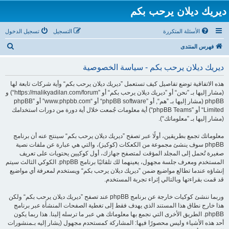
ديريك ديلان يرحب بكم
الأسئلة المتكررة
التسجيل
تسجيل الدخول
ب
فهرس المنتدى
ح
ديريك ديلان يرحب بكم - سياسة الخصوصية
ث
هذه الاتفاقية توضع تفاصيل كيف تستعمل ”ديريك ديلان يرحب بكم“ وأية شركات تابعة لها
(مشار إليها بـ ”نحن“ أو ”ديريك ديلان يرحب بكم“ أو ”https://malikyadilan.com/forum“) و
phpBB (مشار إليها بـ ”هم“, أو ”phpBB software“ أو “www.phpbb.com” أو ”phpBB
Limited“ أو ”phpBB Teams“) أية معلومات جُمعت خلال أية دورة من دورات استخدامك
(مشار إليها بـ ”معلوماتك“).
معلوماتك تجمع بطريقين، أولًا عبر تصفح ”ديريك ديلان يرحب بكم“ سينتج عنه أن برنامج
phpBB سوف ينشئ مجموعة من الكعكات (كوكيز)، والتي هي عبارة عن ملفات نصية
صغيرة تُحمل إلى المجلد المؤقت لمتصفح جهازك، أول كوكيين يحتويات على تعريف
المستخدم ومعرف جلسة مجهول، يعينهما لك تلقائيًا برنامج phpBB. الكوكي الثالث سيتم
إنشاؤه عندما تطالع مواضيع ضمن ”ديريك ديلان يرحب بكم“ ويستخدم لمعرفة أي مواضيع
قد قمت بقراءتها وبالتالي إثراء تجربة المستخدم.
وربما ننشئ كوكيات خارجة عن برنامج phpBB عند تصفح ”ديريك ديلان يرحب بكم“ ولكن
هذا خارج نطاق هذا المستند الذي يهدف فقط إلى تغطية الصفحات المنشأة عبر برنامج
phpBB. الطريق الأخرى التي نجمع بها معلوماتك هي عبر ما ترسله إلينا. هذا ربما يكون
أحد هذه الأشياء وليس محصورًا فيها: المشاركة كمستحدم مجهول (يشار إليه بـمنشورات