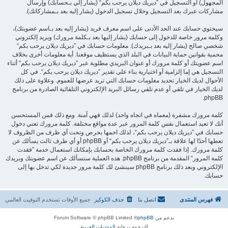
المجهول) أو التسجيل في ”ديريك ديلان يرحب بكم“ (يشار إلي بـحسابك) وإرسال
مشاركات عبرك بعد التسجيل وخلال تسجيل الدخول (يشار إليه بعد بـمشاركاتك).
سيحتوي حسابك عند الحد الأدنى على اسم معرف فريد (يشار إليه بعد بـاسم عضويتك)،
وكلمة مرور خاصة للدخول إلى حسابك (يشار إليها بعد بـكلمة مرورك) وبريد إلكتروني
شخصي صالح (يشار إليه بعد بـبريدك). معلومات حسابك في ”ديريك ديلان يرحب بكم“
محمية بقوانين حماية البيانات في البلد الذي يستظيف موقعنا. أية معلومات أخرى بخلاف
اسم عضويتك أو كلمة مرورك أو عنوان البريدي مطلوبة عبر ”ديريك ديلان يرحب بكم“ أثناء
التسجيل هي إما إلزامية أو اختيارية بناء على تقدير ”ديريك ديلان يرحب بكم“. في كل
الأحوال لديك الخيار تحديد معلومات حسابك التي تريد عرضها للعموم. وعلاوة على ذلك
لديك الخيار في تلقي أو عدم تلقي رسائل البريد الإلكتروني التلقائية الصادرة من برنامج
phpBB.
كلمة مرورك مشفرة (معماه في اتجاه واحد) لذلك فهي آمنة. ومع ذلك فمن المستحسن
أنك لا تعيد استعمال نفس كلمة المرور عبر عدة مواقع مختلفة. كلمة مرورك تعني دخول
حسابك في ”ديريك ديلان يرحب بكم“، لذلك احمها بحرص وتحت أي ظرف من الظروف لا
تعطها أحدًا لها علاقة بـ”ديريك ديلان يرحب بكم“ أو phpBB أو أي طرف ثالث يسألك عن
كلمة مرورك. إذا فقدت كلمة مرورك الخاصة بحسابك بإمكانك استعمال خدمة ”فقدت
كلمة المرور“ المقدمة من برنامج phpBB. هذه العملية ستسألك عن اسم عضويتك وبريدك
الإلكتروني وبعد ذلك برنامج phpBB سينشئ لك كلمة مرور جديدة لكي تدخل بها إلى
حسابك.
فهرس المنتدى
اتصل بنا
حذف الكوكيز
جميع الأوقات تستخدم
التوقيت العالمي
بدعم من
phpBB
® Forum Software © phpBB Limited
الترجمة برعاية
المنتديات العربية