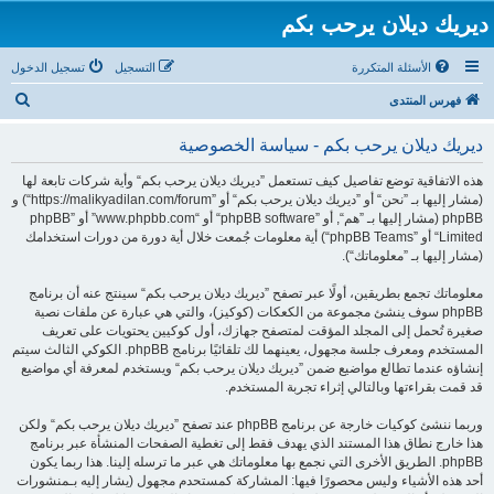
ديريك ديلان يرحب بكم
الأسئلة المتكررة
التسجيل
تسجيل الدخول
ب
فهرس المنتدى
ح
ديريك ديلان يرحب بكم - سياسة الخصوصية
ث
هذه الاتفاقية توضع تفاصيل كيف تستعمل ”ديريك ديلان يرحب بكم“ وأية شركات تابعة لها
(مشار إليها بـ ”نحن“ أو ”ديريك ديلان يرحب بكم“ أو ”https://malikyadilan.com/forum“) و
phpBB (مشار إليها بـ ”هم“, أو ”phpBB software“ أو “www.phpbb.com” أو ”phpBB
Limited“ أو ”phpBB Teams“) أية معلومات جُمعت خلال أية دورة من دورات استخدامك
(مشار إليها بـ ”معلوماتك“).
معلوماتك تجمع بطريقين، أولًا عبر تصفح ”ديريك ديلان يرحب بكم“ سينتج عنه أن برنامج
phpBB سوف ينشئ مجموعة من الكعكات (كوكيز)، والتي هي عبارة عن ملفات نصية
صغيرة تُحمل إلى المجلد المؤقت لمتصفح جهازك، أول كوكيين يحتويات على تعريف
المستخدم ومعرف جلسة مجهول، يعينهما لك تلقائيًا برنامج phpBB. الكوكي الثالث سيتم
إنشاؤه عندما تطالع مواضيع ضمن ”ديريك ديلان يرحب بكم“ ويستخدم لمعرفة أي مواضيع
قد قمت بقراءتها وبالتالي إثراء تجربة المستخدم.
وربما ننشئ كوكيات خارجة عن برنامج phpBB عند تصفح ”ديريك ديلان يرحب بكم“ ولكن
هذا خارج نطاق هذا المستند الذي يهدف فقط إلى تغطية الصفحات المنشأة عبر برنامج
phpBB. الطريق الأخرى التي نجمع بها معلوماتك هي عبر ما ترسله إلينا. هذا ربما يكون
أحد هذه الأشياء وليس محصورًا فيها: المشاركة كمستحدم مجهول (يشار إليه بـمنشورات