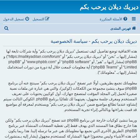
ديريك ديلان يرحب بكم
الأسئلة المتكررة
التسجيل
تسجيل الدخول
ب
فهرس المنتدى
ح
ديريك ديلان يرحب بكم - سياسة الخصوصية
ث
هذه الاتفاقية توضع تفاصيل كيف تستعمل ”ديريك ديلان يرحب بكم“ وأية شركات تابعة لها
(مشار إليها بـ ”نحن“ أو ”ديريك ديلان يرحب بكم“ أو ”https://malikyadilan.com/forum“) و
phpBB (مشار إليها بـ ”هم“, أو ”phpBB software“ أو “www.phpbb.com” أو ”phpBB
Limited“ أو ”phpBB Teams“) أية معلومات جُمعت خلال أية دورة من دورات استخدامك
(مشار إليها بـ ”معلوماتك“).
معلوماتك تجمع بطريقين، أولًا عبر تصفح ”ديريك ديلان يرحب بكم“ سينتج عنه أن برنامج
phpBB سوف ينشئ مجموعة من الكعكات (كوكيز)، والتي هي عبارة عن ملفات نصية
صغيرة تُحمل إلى المجلد المؤقت لمتصفح جهازك، أول كوكيين يحتويات على تعريف
المستخدم ومعرف جلسة مجهول، يعينهما لك تلقائيًا برنامج phpBB. الكوكي الثالث سيتم
إنشاؤه عندما تطالع مواضيع ضمن ”ديريك ديلان يرحب بكم“ ويستخدم لمعرفة أي مواضيع
قد قمت بقراءتها وبالتالي إثراء تجربة المستخدم.
وربما ننشئ كوكيات خارجة عن برنامج phpBB عند تصفح ”ديريك ديلان يرحب بكم“ ولكن
هذا خارج نطاق هذا المستند الذي يهدف فقط إلى تغطية الصفحات المنشأة عبر برنامج
phpBB. الطريق الأخرى التي نجمع بها معلوماتك هي عبر ما ترسله إلينا. هذا ربما يكون
أحد هذه الأشياء وليس محصورًا فيها: المشاركة كمستحدم مجهول (يشار إليه بـمنشورات