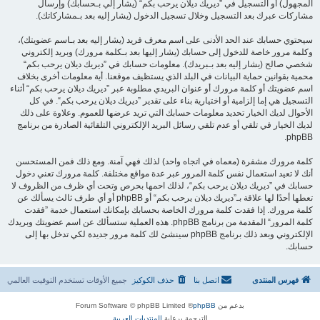
المجهول) أو التسجيل في ”ديريك ديلان يرحب بكم“ (يشار إلي بـحسابك) وإرسال
مشاركات عبرك بعد التسجيل وخلال تسجيل الدخول (يشار إليه بعد بـمشاركاتك).
سيحتوي حسابك عند الحد الأدنى على اسم معرف فريد (يشار إليه بعد بـاسم عضويتك)،
وكلمة مرور خاصة للدخول إلى حسابك (يشار إليها بعد بـكلمة مرورك) وبريد إلكتروني
شخصي صالح (يشار إليه بعد بـبريدك). معلومات حسابك في ”ديريك ديلان يرحب بكم“
محمية بقوانين حماية البيانات في البلد الذي يستظيف موقعنا. أية معلومات أخرى بخلاف
اسم عضويتك أو كلمة مرورك أو عنوان البريدي مطلوبة عبر ”ديريك ديلان يرحب بكم“ أثناء
التسجيل هي إما إلزامية أو اختيارية بناء على تقدير ”ديريك ديلان يرحب بكم“. في كل
الأحوال لديك الخيار تحديد معلومات حسابك التي تريد عرضها للعموم. وعلاوة على ذلك
لديك الخيار في تلقي أو عدم تلقي رسائل البريد الإلكتروني التلقائية الصادرة من برنامج
phpBB.
كلمة مرورك مشفرة (معماه في اتجاه واحد) لذلك فهي آمنة. ومع ذلك فمن المستحسن
أنك لا تعيد استعمال نفس كلمة المرور عبر عدة مواقع مختلفة. كلمة مرورك تعني دخول
حسابك في ”ديريك ديلان يرحب بكم“، لذلك احمها بحرص وتحت أي ظرف من الظروف لا
تعطها أحدًا لها علاقة بـ”ديريك ديلان يرحب بكم“ أو phpBB أو أي طرف ثالث يسألك عن
كلمة مرورك. إذا فقدت كلمة مرورك الخاصة بحسابك بإمكانك استعمال خدمة ”فقدت
كلمة المرور“ المقدمة من برنامج phpBB. هذه العملية ستسألك عن اسم عضويتك وبريدك
الإلكتروني وبعد ذلك برنامج phpBB سينشئ لك كلمة مرور جديدة لكي تدخل بها إلى
حسابك.
فهرس المنتدى
اتصل بنا
حذف الكوكيز
جميع الأوقات تستخدم
التوقيت العالمي
بدعم من
phpBB
® Forum Software © phpBB Limited
الترجمة برعاية
المنتديات العربية