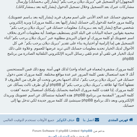
المجهول) أو التسجيل في ”ديريك ديلان يرحب بكم“ (يشار إلي بـحسابك) وإرسال
مشاركات عبرك بعد التسجيل وخلال تسجيل الدخول (يشار إليه بعد بـمشاركاتك).
سيحتوي حسابك عند الحد الأدنى على اسم معرف فريد (يشار إليه بعد بـاسم عضويتك)،
وكلمة مرور خاصة للدخول إلى حسابك (يشار إليها بعد بـكلمة مرورك) وبريد إلكتروني
شخصي صالح (يشار إليه بعد بـبريدك). معلومات حسابك في ”ديريك ديلان يرحب بكم“
محمية بقوانين حماية البيانات في البلد الذي يستظيف موقعنا. أية معلومات أخرى بخلاف
اسم عضويتك أو كلمة مرورك أو عنوان البريدي مطلوبة عبر ”ديريك ديلان يرحب بكم“ أثناء
التسجيل هي إما إلزامية أو اختيارية بناء على تقدير ”ديريك ديلان يرحب بكم“. في كل
الأحوال لديك الخيار تحديد معلومات حسابك التي تريد عرضها للعموم. وعلاوة على ذلك
لديك الخيار في تلقي أو عدم تلقي رسائل البريد الإلكتروني التلقائية الصادرة من برنامج
phpBB.
كلمة مرورك مشفرة (معماه في اتجاه واحد) لذلك فهي آمنة. ومع ذلك فمن المستحسن
أنك لا تعيد استعمال نفس كلمة المرور عبر عدة مواقع مختلفة. كلمة مرورك تعني دخول
حسابك في ”ديريك ديلان يرحب بكم“، لذلك احمها بحرص وتحت أي ظرف من الظروف لا
تعطها أحدًا لها علاقة بـ”ديريك ديلان يرحب بكم“ أو phpBB أو أي طرف ثالث يسألك عن
كلمة مرورك. إذا فقدت كلمة مرورك الخاصة بحسابك بإمكانك استعمال خدمة ”فقدت
كلمة المرور“ المقدمة من برنامج phpBB. هذه العملية ستسألك عن اسم عضويتك وبريدك
الإلكتروني وبعد ذلك برنامج phpBB سينشئ لك كلمة مرور جديدة لكي تدخل بها إلى
حسابك.
فهرس المنتدى
اتصل بنا
حذف الكوكيز
جميع الأوقات تستخدم
التوقيت العالمي
بدعم من
phpBB
® Forum Software © phpBB Limited
الترجمة برعاية
المنتديات العربية