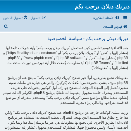
ديريك ديلان يرحب بكم
الأسئلة المتكررة
التسجيل
تسجيل الدخول
ب
فهرس المنتدى
ح
ديريك ديلان يرحب بكم - سياسة الخصوصية
ث
هذه الاتفاقية توضع تفاصيل كيف تستعمل ”ديريك ديلان يرحب بكم“ وأية شركات تابعة لها
(مشار إليها بـ ”نحن“ أو ”ديريك ديلان يرحب بكم“ أو ”https://malikyadilan.com/forum“) و
phpBB (مشار إليها بـ ”هم“, أو ”phpBB software“ أو “www.phpbb.com” أو ”phpBB
Limited“ أو ”phpBB Teams“) أية معلومات جُمعت خلال أية دورة من دورات استخدامك
(مشار إليها بـ ”معلوماتك“).
معلوماتك تجمع بطريقين، أولًا عبر تصفح ”ديريك ديلان يرحب بكم“ سينتج عنه أن برنامج
phpBB سوف ينشئ مجموعة من الكعكات (كوكيز)، والتي هي عبارة عن ملفات نصية
صغيرة تُحمل إلى المجلد المؤقت لمتصفح جهازك، أول كوكيين يحتويات على تعريف
المستخدم ومعرف جلسة مجهول، يعينهما لك تلقائيًا برنامج phpBB. الكوكي الثالث سيتم
إنشاؤه عندما تطالع مواضيع ضمن ”ديريك ديلان يرحب بكم“ ويستخدم لمعرفة أي مواضيع
قد قمت بقراءتها وبالتالي إثراء تجربة المستخدم.
وربما ننشئ كوكيات خارجة عن برنامج phpBB عند تصفح ”ديريك ديلان يرحب بكم“ ولكن
هذا خارج نطاق هذا المستند الذي يهدف فقط إلى تغطية الصفحات المنشأة عبر برنامج
phpBB. الطريق الأخرى التي نجمع بها معلوماتك هي عبر ما ترسله إلينا. هذا ربما يكون
أحد هذه الأشياء وليس محصورًا فيها: المشاركة كمستحدم مجهول (يشار إليه بـمنشورات