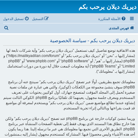
ديريك ديلان يرحب بكم
الأسئلة المتكررة
التسجيل
تسجيل الدخول
ب
فهرس المنتدى
ح
ديريك ديلان يرحب بكم - سياسة الخصوصية
ث
هذه الاتفاقية توضع تفاصيل كيف تستعمل ”ديريك ديلان يرحب بكم“ وأية شركات تابعة لها
(مشار إليها بـ ”نحن“ أو ”ديريك ديلان يرحب بكم“ أو ”https://malikyadilan.com/forum“) و
phpBB (مشار إليها بـ ”هم“, أو ”phpBB software“ أو “www.phpbb.com” أو ”phpBB
Limited“ أو ”phpBB Teams“) أية معلومات جُمعت خلال أية دورة من دورات استخدامك
(مشار إليها بـ ”معلوماتك“).
معلوماتك تجمع بطريقين، أولًا عبر تصفح ”ديريك ديلان يرحب بكم“ سينتج عنه أن برنامج
phpBB سوف ينشئ مجموعة من الكعكات (كوكيز)، والتي هي عبارة عن ملفات نصية
صغيرة تُحمل إلى المجلد المؤقت لمتصفح جهازك، أول كوكيين يحتويات على تعريف
المستخدم ومعرف جلسة مجهول، يعينهما لك تلقائيًا برنامج phpBB. الكوكي الثالث سيتم
إنشاؤه عندما تطالع مواضيع ضمن ”ديريك ديلان يرحب بكم“ ويستخدم لمعرفة أي مواضيع
قد قمت بقراءتها وبالتالي إثراء تجربة المستخدم.
وربما ننشئ كوكيات خارجة عن برنامج phpBB عند تصفح ”ديريك ديلان يرحب بكم“ ولكن
هذا خارج نطاق هذا المستند الذي يهدف فقط إلى تغطية الصفحات المنشأة عبر برنامج
phpBB. الطريق الأخرى التي نجمع بها معلوماتك هي عبر ما ترسله إلينا. هذا ربما يكون
أحد هذه الأشياء وليس محصورًا فيها: المشاركة كمستحدم مجهول (يشار إليه بـمنشورات