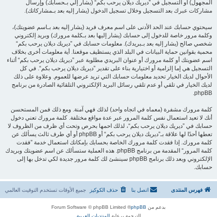
المجهول) أو التسجيل في ”ديريك ديلان يرحب بكم“ (يشار إلي بـحسابك) وإرسال
مشاركات عبرك بعد التسجيل وخلال تسجيل الدخول (يشار إليه بعد بـمشاركاتك).
سيحتوي حسابك عند الحد الأدنى على اسم معرف فريد (يشار إليه بعد بـاسم عضويتك)،
وكلمة مرور خاصة للدخول إلى حسابك (يشار إليها بعد بـكلمة مرورك) وبريد إلكتروني
شخصي صالح (يشار إليه بعد بـبريدك). معلومات حسابك في ”ديريك ديلان يرحب بكم“
محمية بقوانين حماية البيانات في البلد الذي يستظيف موقعنا. أية معلومات أخرى بخلاف
اسم عضويتك أو كلمة مرورك أو عنوان البريدي مطلوبة عبر ”ديريك ديلان يرحب بكم“ أثناء
التسجيل هي إما إلزامية أو اختيارية بناء على تقدير ”ديريك ديلان يرحب بكم“. في كل
الأحوال لديك الخيار تحديد معلومات حسابك التي تريد عرضها للعموم. وعلاوة على ذلك
لديك الخيار في تلقي أو عدم تلقي رسائل البريد الإلكتروني التلقائية الصادرة من برنامج
phpBB.
كلمة مرورك مشفرة (معماه في اتجاه واحد) لذلك فهي آمنة. ومع ذلك فمن المستحسن
أنك لا تعيد استعمال نفس كلمة المرور عبر عدة مواقع مختلفة. كلمة مرورك تعني دخول
حسابك في ”ديريك ديلان يرحب بكم“، لذلك احمها بحرص وتحت أي ظرف من الظروف لا
تعطها أحدًا لها علاقة بـ”ديريك ديلان يرحب بكم“ أو phpBB أو أي طرف ثالث يسألك عن
كلمة مرورك. إذا فقدت كلمة مرورك الخاصة بحسابك بإمكانك استعمال خدمة ”فقدت
كلمة المرور“ المقدمة من برنامج phpBB. هذه العملية ستسألك عن اسم عضويتك وبريدك
الإلكتروني وبعد ذلك برنامج phpBB سينشئ لك كلمة مرور جديدة لكي تدخل بها إلى
حسابك.
فهرس المنتدى
اتصل بنا
حذف الكوكيز
جميع الأوقات تستخدم
التوقيت العالمي
بدعم من
phpBB
® Forum Software © phpBB Limited
الترجمة برعاية
المنتديات العربية