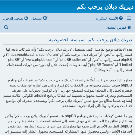
ديريك ديلان يرحب بكم
الأسئلة المتكررة
التسجيل
تسجيل الدخول
ب
فهرس المنتدى
ح
ديريك ديلان يرحب بكم - سياسة الخصوصية
ث
هذه الاتفاقية توضع تفاصيل كيف تستعمل ”ديريك ديلان يرحب بكم“ وأية شركات تابعة لها
(مشار إليها بـ ”نحن“ أو ”ديريك ديلان يرحب بكم“ أو ”https://malikyadilan.com/forum“) و
phpBB (مشار إليها بـ ”هم“, أو ”phpBB software“ أو “www.phpbb.com” أو ”phpBB
Limited“ أو ”phpBB Teams“) أية معلومات جُمعت خلال أية دورة من دورات استخدامك
(مشار إليها بـ ”معلوماتك“).
معلوماتك تجمع بطريقين، أولًا عبر تصفح ”ديريك ديلان يرحب بكم“ سينتج عنه أن برنامج
phpBB سوف ينشئ مجموعة من الكعكات (كوكيز)، والتي هي عبارة عن ملفات نصية
صغيرة تُحمل إلى المجلد المؤقت لمتصفح جهازك، أول كوكيين يحتويات على تعريف
المستخدم ومعرف جلسة مجهول، يعينهما لك تلقائيًا برنامج phpBB. الكوكي الثالث سيتم
إنشاؤه عندما تطالع مواضيع ضمن ”ديريك ديلان يرحب بكم“ ويستخدم لمعرفة أي مواضيع
قد قمت بقراءتها وبالتالي إثراء تجربة المستخدم.
وربما ننشئ كوكيات خارجة عن برنامج phpBB عند تصفح ”ديريك ديلان يرحب بكم“ ولكن
هذا خارج نطاق هذا المستند الذي يهدف فقط إلى تغطية الصفحات المنشأة عبر برنامج
phpBB. الطريق الأخرى التي نجمع بها معلوماتك هي عبر ما ترسله إلينا. هذا ربما يكون
أحد هذه الأشياء وليس محصورًا فيها: المشاركة كمستحدم مجهول (يشار إليه بـمنشورات