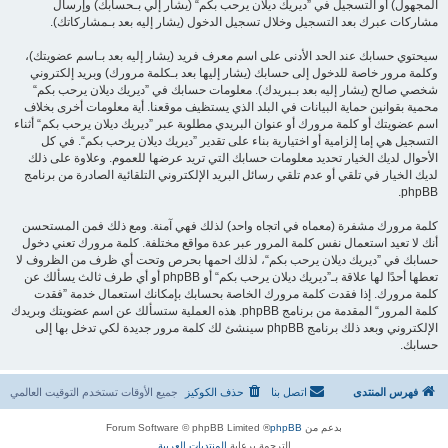
المجهول) أو التسجيل في ”ديريك ديلان يرحب بكم“ (يشار إلي بـحسابك) وإرسال
مشاركات عبرك بعد التسجيل وخلال تسجيل الدخول (يشار إليه بعد بـمشاركاتك).
سيحتوي حسابك عند الحد الأدنى على اسم معرف فريد (يشار إليه بعد بـاسم عضويتك)،
وكلمة مرور خاصة للدخول إلى حسابك (يشار إليها بعد بـكلمة مرورك) وبريد إلكتروني
شخصي صالح (يشار إليه بعد بـبريدك). معلومات حسابك في ”ديريك ديلان يرحب بكم“
محمية بقوانين حماية البيانات في البلد الذي يستظيف موقعنا. أية معلومات أخرى بخلاف
اسم عضويتك أو كلمة مرورك أو عنوان البريدي مطلوبة عبر ”ديريك ديلان يرحب بكم“ أثناء
التسجيل هي إما إلزامية أو اختيارية بناء على تقدير ”ديريك ديلان يرحب بكم“. في كل
الأحوال لديك الخيار تحديد معلومات حسابك التي تريد عرضها للعموم. وعلاوة على ذلك
لديك الخيار في تلقي أو عدم تلقي رسائل البريد الإلكتروني التلقائية الصادرة من برنامج
phpBB.
كلمة مرورك مشفرة (معماه في اتجاه واحد) لذلك فهي آمنة. ومع ذلك فمن المستحسن
أنك لا تعيد استعمال نفس كلمة المرور عبر عدة مواقع مختلفة. كلمة مرورك تعني دخول
حسابك في ”ديريك ديلان يرحب بكم“، لذلك احمها بحرص وتحت أي ظرف من الظروف لا
تعطها أحدًا لها علاقة بـ”ديريك ديلان يرحب بكم“ أو phpBB أو أي طرف ثالث يسألك عن
كلمة مرورك. إذا فقدت كلمة مرورك الخاصة بحسابك بإمكانك استعمال خدمة ”فقدت
كلمة المرور“ المقدمة من برنامج phpBB. هذه العملية ستسألك عن اسم عضويتك وبريدك
الإلكتروني وبعد ذلك برنامج phpBB سينشئ لك كلمة مرور جديدة لكي تدخل بها إلى
حسابك.
فهرس المنتدى
اتصل بنا
حذف الكوكيز
جميع الأوقات تستخدم
التوقيت العالمي
بدعم من
phpBB
® Forum Software © phpBB Limited
الترجمة برعاية
المنتديات العربية