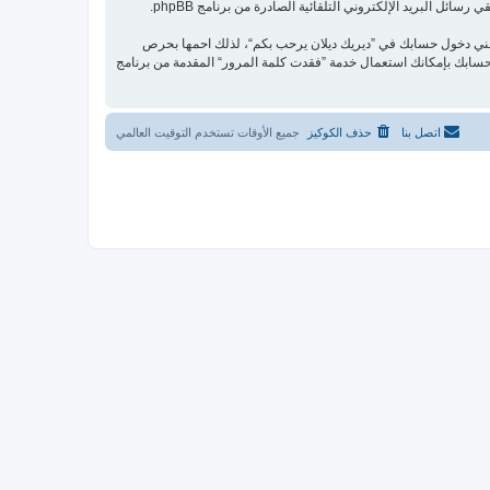
ل البريد الإلكتروني التلقائية الصادرة من برنامج phpBB.
عني دخول حسابك في ”ديريك ديلان يرحب بكم“، لذلك احمها بحرص
ة مرورك. إذا فقدت كلمة مرورك الخاصة بحسابك بإمكانك استعمال خدمة ”فقدت كلمة المرور“ المقدمة من برنامج
اتصل بنا
حذف الكوكيز
جميع الأوقات تستخدم
التوقيت العالمي