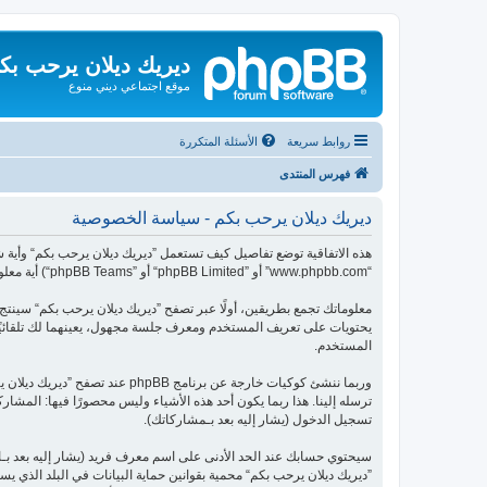
ديريك ديلان يرحب بك
موقع اجتماعي ديني منوع
روابط سريعة
الأسئلة المتكررة
فهرس المنتدى
ديريك ديلان يرحب بكم - سياسة الخصوصية
“www.phpbb.com” أو ”phpBB Limited“ أو ”phpBB Teams“) أية معلومات جُمعت خلال أية دورة من دورات استخدامك (مشار إليها بـ ”معلوماتك“).
المستخدم.
ترسله إلينا. هذا ربما يكون أحد هذه الأشياء وليس محصورًا فيها: ال
تسجيل الدخول (يشار إليه بعد بـمشاركاتك).
سيحتوي حسابك عند الحد الأدنى على اسم معرف فريد (يشار إليه بعد بـ
”ديريك ديلان يرحب بكم“ محمية بقوانين حماية البيانات في البلد الذي ي