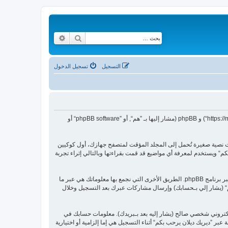
بحث
بحث متقدم
التسجيل
تسجيل الدخول
هذه الاتفاقية توضع تفاصيل كيف تستعمل ”ديريك ديلان يرحب بكم“ وأية شركات تابعة لها (مشار إليها بـ ”نحن“ أو ”ديريك ديلان يرحب بكم“ أو ”https://malikyadilan.com/forum“) و phpBB (مشار إليها بـ ”هم“, أو ”phpBB software“ أو
ن الكعكات (كوكيز)، والتي هي عبارة عن ملفات نصية صغيرة تُحمل إلى المجلد المؤقت لمتصفح جهازك، أول كوكيين
تطالع مواضيع ضمن ”ديريك ديلان يرحب بكم“ ويستخدم لمعرفة أي مواضيع قد قمت بقراءتها وبالتالي إثراء تجربة
وربما ننشئ كوكيات خارجة عن برنامج phpBB عند تصفح ”ديريك ديلان يرحب بكم“ ولكن هذا خارج نطاق هذا المستند الذي يهدف فقط إلى تغطية الصفحات المنشأة عبر برنامج phpBB. الطريق الأخرى التي نجمع بها معلوماتك هي عبر ما
كم“ (يشار إلي بـحسابك) وإرسال مشاركات عبرك بعد التسجيل وخلال
لكتروني شخصي صالح (يشار إليه بعد بـبريدك). معلومات حسابك في
بر ”ديريك ديلان يرحب بكم“ أثناء التسجيل هي إما إلزامية أو اختيارية