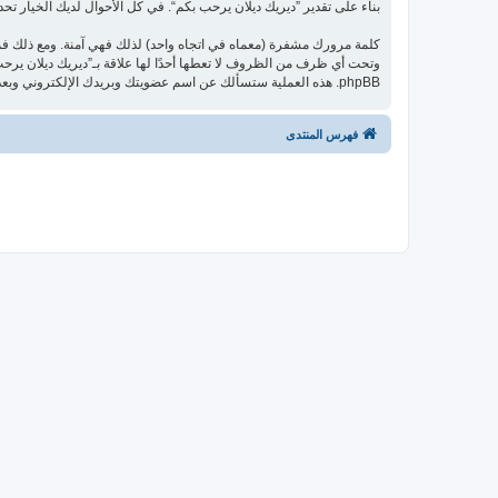
بناء على تقدير ”ديريك ديلان يرحب بكم“. في كل الأحوال لديك الخيار تحدي
كلمة مرورك مشفرة (معماه في اتجاه واحد) لذلك فهي آمنة. ومع ذلك ف
phpBB. هذه العملية ستسألك عن اسم عضويتك وبريدك الإلكتروني وبعد ذلك برنامج phpBB سينشئ لك كلمة مرور جديدة لكي تدخل بها إلى حسابك.
فهرس المنتدى