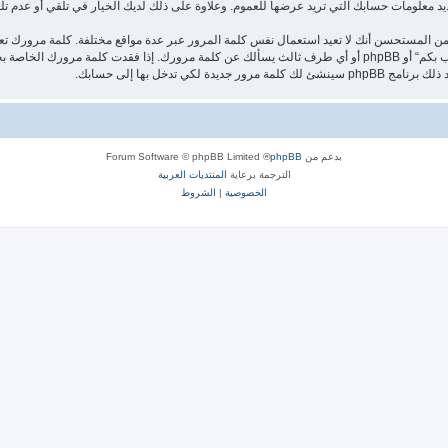
د معلومات حسابك التي تريد عرضها للعموم. وعلاوة على ذلك لديك الخيار في تلقي أو عدم تلقي رسائ
من المستحسن أنك لا تعيد استعمال نفس كلمة المرور عبر عدة مواقع مختلفة. كلمة مرورك ت
وتحت أي ظرف من الظروف لا تعطها أحدًا لها علاقة بـ”ديريك ديلان يرحب بكم“ أو phpBB أو أي طرف ثالث يسألك عن كلم
بدعم من
phpBB
® Forum Software © phpBB Limited
الترجمة برعاية
المنتديات العربية
الخصوصية
|
الشروط