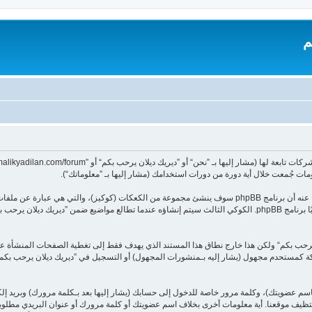
م
معلوماتك تجمع بطريقين، أولًا عبر تصفح ”ديريك ديلان يرحب بكم“ سينتج عنه أن برنامج phpBB سوف ينشئ مجموعة م
يحتويات على تعريف المستخدم ومعرف جلسة مجهول، يعينهما لك تلقائيًا برنامج phpBB. الكوكي الثالث سيتم إنشاؤه عندما 
مشاركة كمستحدم مجهول (يشار إليه بـمنشورات المجهول) أو التسجيل في ”ديريك ديلان يرحب ب
اسم عضويتك)، وكلمة مرور خاصة للدخول إلى حسابك (يشار إليها بعد بـكلمة مرورك) وبريد إ
ستظيف موقعنا. أية معلومات أخرى بخلاف اسم عضويتك أو كلمة مرورك أو عنوان البريدي مطلوبة ع