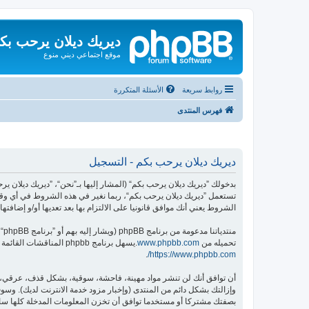
ديريك ديلان يرحب بك
موقع اجتماعي ديني منوع
روابط سريعة
الأسئلة المتكررة
فهرس المنتدى
ديريك ديلان يرحب بكم - التسجيل
تستعمل ”ديريك ديلان يرحب بكم“، ربما نغير في هذه الشروط في أي وقت
الشروط يعني أنك موافق قانونيا على الالتزام بها بعد تعديها أو/و إضافتها.
منتدياتنا مدعومة من برنامج phpBB (ويشار إليه بهم أو ”برنامج phpBB“ أو “www.phpbb.com” أو ”phpBB Limited“ أو ”phpBB Teams“) وهو برنامج منتديات مرخص تحت “
تحميله من
www.phpbb.com
.يسهل برنامج phpbb المناقشات القائمة على الإنترنت ؛ phpbb Limited ليست مسؤوله عن السماح و/أو عدم السماح بالمحتوى و/أو السلوك المباح. لمزيد من المعلومات حول phpbb اطلع على
.
https://www.phpbb.com/
أن توافق أنك لن تنشر مواد مهينة، فاحشة، سوقية، بشكل قذف، عرقي، م
وإزالتك بشكل دائم من المنتدى (وإخبار مزود خدمة الانترنت لديك). وسوف 