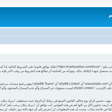
م
بدخولك ”ديريك ديلان يرحب بكم“ (المشار إليها بـ”نحن“، ”ديريك ديلان يرحب بكم“, ”dilan.com/forum
 سنعمل جهدنا لإبلاغك بذلك، ومع أنه من الحكمة أن تطالع هذه الشروط من وقت لآخر فإنه ب
هدد، جنسي أو أي نوع يخالف القانون المتبع في دولتك أو الدولة حيث تستظيف ”ديريك ديلا
تُرصد عناوين الآي بي كلها لفرض هذه القوانين. أنت توافق أن ”ديريك ديلان يرحب بكم“ له الحق