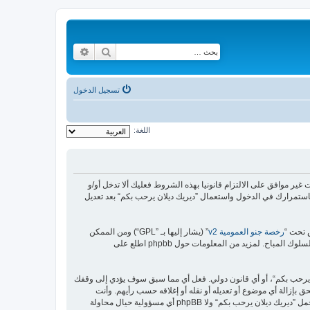
بحث
بحث متقدم
تسجيل الدخول
اللغة:
https://malikya“) فإنك توافق قانونيا على الشروط التالية، إذا كنت غير موافق على الالتزام قانونيا بهذه الشروط فعليك ألا تدخل أو/و
استمرارك في الدخول واستعمال ”ديريك ديلان يرحب بكم“ بعد تعديل
رخصة جنو العمومية v2
” (يشار إليها بـ ”GPL“) ومن الممكن
ن يرحب بكم“، أو أي قانون دولي. فعل أي مما سبق سوف يؤدي إلى وقفك
 بإزالة أي موضوع أو تعديله أو نقله أو إغلاقه حسب رأيهم. وأنت
بصفتك مشتركا أو مستخدما توافق أن تخزن المعلومات المدخلة كلها سابقًا في قاعدة بيانات. وحيث أن هذه المعلومات لن تُـعرض إلى أي جهة ثالثة دون علمك، لن يتحمل ”ديريك ديلان يرحب بكم“ ولا phpBB أي مسؤولية حيال محاولة