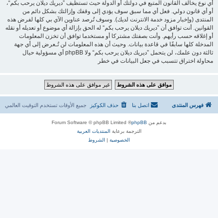
أي نوع يخالف القانون المتبع في دولتك أو الدولة حيث تستظيف ”ديريك ديلان يرحب بكم“،
أو أي قانون دولي. فعل أي مما سبق سوف يؤدي إلى وقفك وإزالتك بشكل دائم من
المنتدى (وإخبار مزود خدمة الانترنت لديك). وسوف تُرصد عناوين الآي بي كلها لفرض هذه
القوانين. أنت توافق أن ”ديريك ديلان يرحب بكم“ له الحق بإزالة أي موضوع أو تعديله أو نقله
أو إغلاقه حسب رأيهم. وأنت بصفتك مشتركا أو مستخدما توافق أن تخزن المعلومات
المدخلة كلها سابقًا في قاعدة بيانات. وحيث أن هذه المعلومات لن تُـعرض إلى أي جهة
ثالثة دون علمك، لن يتحمل ”ديريك ديلان يرحب بكم“ ولا phpBB أي مسؤولية حيال
محاولة اختراق تتسبب في جعل البيانات في خطر
فهرس المنتدى
اتصل بنا
حذف الكوكيز
جميع الأوقات تستخدم
التوقيت العالمي
بدعم من
phpBB
® Forum Software © phpBB Limited
الترجمة برعاية
المنتديات العربية
الخصوصية
|
الشروط