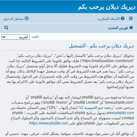
ديريك ديلان يرحب بكم
الأسئلة المتكررة
تسجيل الدخول
ب
فهرس المنتدى
ح
اللغة:
ث
ديريك ديلان يرحب بكم - التسجيل
بدخولك ”ديريك ديلان يرحب بكم“ (المشار إليها بـ”نحن“، ”ديريك ديلان يرحب بكم“,
”https://malikyadilan.com/forum“) فإنك توافق قانونيا على الشروط التالية، إذا كنت
غير موافق على الالتزام قانونيا بهذه الشروط فعليك ألا تدخل أو/و تستعمل ”ديريك ديلان
يرحب بكم“، ربما نغير في هذه الشروط في أي وقت سنعمل جهدنا لإبلاغك بذلك، ومع أنه
من الحكمة أن تطالع هذه الشروط من وقت لآخر فإنه باستمرارك في الدخول واستعمال
”ديريك ديلان يرحب بكم“ بعد تعديل الشروط يعني أنك موافق قانونيا على الالتزام بها بعد
تعديها أو/و إضافتها.
منتدياتنا مدعومة من برنامج phpBB (ويشار إليه بهم أو ”برنامج phpBB“ أو
“www.phpbb.com” أو ”phpBB Limited“ أو ”phpBB Teams“) وهو برنامج منتديات
مرخص تحت “
رخصة جنو العمومية v2
” (يشار إليها بـ ”GPL“) ومن الممكن تحميله من
www.phpbb.com
.يسهل برنامج phpbb المناقشات القائمة على الإنترنت ؛ phpbb
Limited ليست مسؤوله عن السماح و/أو عدم السماح بالمحتوى و/أو السلوك المباح.
لمزيد من المعلومات حول phpbb اطلع على
https://www.phpbb.com/
.
أن توافق أنك لن تنشر مواد مهينة، فاحشة، سوقية، بشكل قذف، عرقي، مهدد، جنسي أو