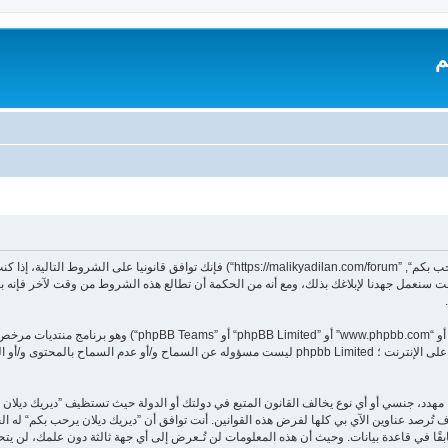
م
بدخولك ”ديريك ديلان يرحب بكم“ (المشار إليها بـ”نحن“، ”ديريك ديلان يرحب بكم“, ”dilan.com/forum
 سنعمل جهدنا لإبلاغك بذلك، ومع أنه من الحكمة أن تطالع هذه الشروط من وقت لآخر فإنه ب
هدد، جنسي أو أي نوع يخالف القانون المتبع في دولتك أو الدولة حيث تستظيف ”ديريك ديلا
تُرصد عناوين الآي بي كلها لفرض هذه القوانين. أنت توافق أن ”ديريك ديلان يرحب بكم“ له الحق