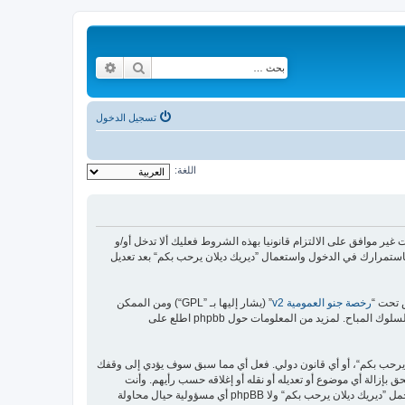
بحث
بحث متقدم
تسجيل الدخول
اللغة:
https://malikya“) فإنك توافق قانونيا على الشروط التالية، إذا كنت غير موافق على الالتزام قانونيا بهذه الشروط فعليك ألا تدخل أو/و
استمرارك في الدخول واستعمال ”ديريك ديلان يرحب بكم“ بعد تعديل
رخصة جنو العمومية v2
” (يشار إليها بـ ”GPL“) ومن الممكن
ن يرحب بكم“، أو أي قانون دولي. فعل أي مما سبق سوف يؤدي إلى وقفك
 بإزالة أي موضوع أو تعديله أو نقله أو إغلاقه حسب رأيهم. وأنت
بصفتك مشتركا أو مستخدما توافق أن تخزن المعلومات المدخلة كلها سابقًا في قاعدة بيانات. وحيث أن هذه المعلومات لن تُـعرض إلى أي جهة ثالثة دون علمك، لن يتحمل ”ديريك ديلان يرحب بكم“ ولا phpBB أي مسؤولية حيال محاولة