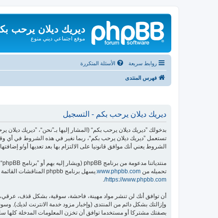
ديريك ديلان يرحب بك
موقع اجتماعي ديني منوع
روابط سريعة
الأسئلة المتكررة
فهرس المنتدى
ديريك ديلان يرحب بكم - التسجيل
تستعمل ”ديريك ديلان يرحب بكم“، ربما نغير في هذه الشروط في أي وقت
الشروط يعني أنك موافق قانونيا على الالتزام بها بعد تعديها أو/و إضافتها.
منتدياتنا مدعومة من برنامج phpBB (ويشار إليه بهم أو ”برنامج phpBB“ أو “www.phpbb.com” أو ”phpBB Limited“ أو ”phpBB Teams“) وهو برنامج منتديات مرخص تحت “
تحميله من
www.phpbb.com
.يسهل برنامج phpbb المناقشات القائمة على الإنترنت ؛ phpbb Limited ليست مسؤوله عن السماح و/أو عدم السماح بالمحتوى و/أو السلوك المباح. لمزيد من المعلومات حول phpbb اطلع على
.
https://www.phpbb.com/
أن توافق أنك لن تنشر مواد مهينة، فاحشة، سوقية، بشكل قذف، عرقي، م
وإزالتك بشكل دائم من المنتدى (وإخبار مزود خدمة الانترنت لديك). وسوف 