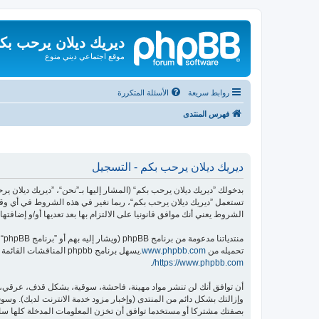
ديريك ديلان يرحب بك
موقع اجتماعي ديني منوع
روابط سريعة
الأسئلة المتكررة
فهرس المنتدى
ديريك ديلان يرحب بكم - التسجيل
تستعمل ”ديريك ديلان يرحب بكم“، ربما نغير في هذه الشروط في أي وقت
الشروط يعني أنك موافق قانونيا على الالتزام بها بعد تعديها أو/و إضافتها.
منتدياتنا مدعومة من برنامج phpBB (ويشار إليه بهم أو ”برنامج phpBB“ أو “www.phpbb.com” أو ”phpBB Limited“ أو ”phpBB Teams“) وهو برنامج منتديات مرخص تحت “
تحميله من
www.phpbb.com
.يسهل برنامج phpbb المناقشات القائمة على الإنترنت ؛ phpbb Limited ليست مسؤوله عن السماح و/أو عدم السماح بالمحتوى و/أو السلوك المباح. لمزيد من المعلومات حول phpbb اطلع على
.
https://www.phpbb.com/
أن توافق أنك لن تنشر مواد مهينة، فاحشة، سوقية، بشكل قذف، عرقي، م
وإزالتك بشكل دائم من المنتدى (وإخبار مزود خدمة الانترنت لديك). وسوف 