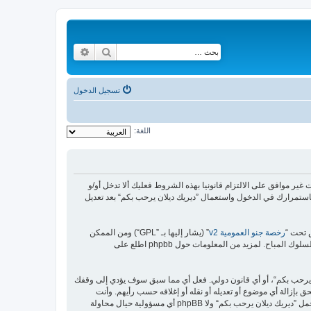
بحث
بحث متقدم
تسجيل الدخول
اللغة:
https://malikya“) فإنك توافق قانونيا على الشروط التالية، إذا كنت غير موافق على الالتزام قانونيا بهذه الشروط فعليك ألا تدخل أو/و
استمرارك في الدخول واستعمال ”ديريك ديلان يرحب بكم“ بعد تعديل
رخصة جنو العمومية v2
” (يشار إليها بـ ”GPL“) ومن الممكن
ن يرحب بكم“، أو أي قانون دولي. فعل أي مما سبق سوف يؤدي إلى وقفك
 بإزالة أي موضوع أو تعديله أو نقله أو إغلاقه حسب رأيهم. وأنت
بصفتك مشتركا أو مستخدما توافق أن تخزن المعلومات المدخلة كلها سابقًا في قاعدة بيانات. وحيث أن هذه المعلومات لن تُـعرض إلى أي جهة ثالثة دون علمك، لن يتحمل ”ديريك ديلان يرحب بكم“ ولا phpBB أي مسؤولية حيال محاولة