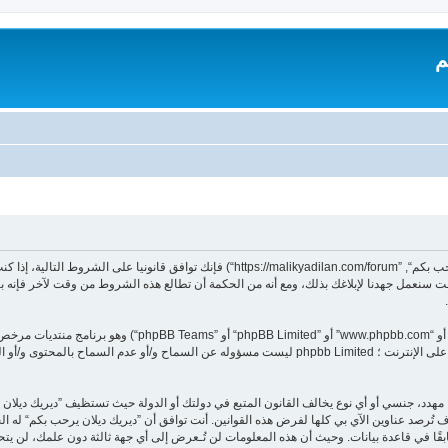
م
بدخولك ”ديريك ديلان يرحب بكم“ (المشار إليها بـ”نحن“، ”ديريك ديلان يرحب بكم“, ”dilan.com/forum
 سنعمل جهدنا لإبلاغك بذلك، ومع أنه من الحكمة أن تطالع هذه الشروط من وقت لآخر فإنه ب
هدد، جنسي أو أي نوع يخالف القانون المتبع في دولتك أو الدولة حيث تستظيف ”ديريك ديلا
تُرصد عناوين الآي بي كلها لفرض هذه القوانين. أنت توافق أن ”ديريك ديلان يرحب بكم“ له الحق