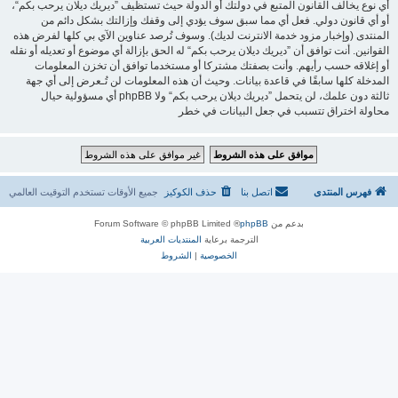
أي نوع يخالف القانون المتبع في دولتك أو الدولة حيث تستظيف ”ديريك ديلان يرحب بكم“،
أو أي قانون دولي. فعل أي مما سبق سوف يؤدي إلى وقفك وإزالتك بشكل دائم من
المنتدى (وإخبار مزود خدمة الانترنت لديك). وسوف تُرصد عناوين الآي بي كلها لفرض هذه
القوانين. أنت توافق أن ”ديريك ديلان يرحب بكم“ له الحق بإزالة أي موضوع أو تعديله أو نقله
أو إغلاقه حسب رأيهم. وأنت بصفتك مشتركا أو مستخدما توافق أن تخزن المعلومات
المدخلة كلها سابقًا في قاعدة بيانات. وحيث أن هذه المعلومات لن تُـعرض إلى أي جهة
ثالثة دون علمك، لن يتحمل ”ديريك ديلان يرحب بكم“ ولا phpBB أي مسؤولية حيال
محاولة اختراق تتسبب في جعل البيانات في خطر
فهرس المنتدى
اتصل بنا
حذف الكوكيز
جميع الأوقات تستخدم
التوقيت العالمي
بدعم من
phpBB
® Forum Software © phpBB Limited
الترجمة برعاية
المنتديات العربية
الخصوصية
|
الشروط