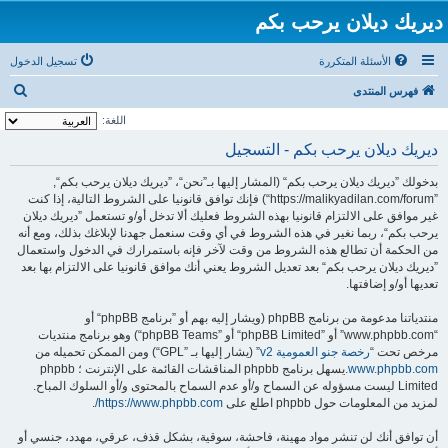
ديريك ديلان يرحب بكم
الأسئلة المتكررة
تسجيل الدخول
ب
فهرس المنتدى
ح
اللغة:
ث
ديريك ديلان يرحب بكم - التسجيل
بدخولك ”ديريك ديلان يرحب بكم“ (المشار إليها بـ”نحن“، ”ديريك ديلان يرحب بكم“,
”https://malikyadilan.com/forum“) فإنك توافق قانونيا على الشروط التالية، إذا كنت
غير موافق على الالتزام قانونيا بهذه الشروط فعليك ألا تدخل أو/و تستعمل ”ديريك ديلان
يرحب بكم“، ربما نغير في هذه الشروط في أي وقت سنعمل جهدنا لإبلاغك بذلك، ومع أنه
من الحكمة أن تطالع هذه الشروط من وقت لآخر فإنه باستمرارك في الدخول واستعمال
”ديريك ديلان يرحب بكم“ بعد تعديل الشروط يعني أنك موافق قانونيا على الالتزام بها بعد
تعديها أو/و إضافتها.
منتدياتنا مدعومة من برنامج phpBB (ويشار إليه بهم أو ”برنامج phpBB“ أو
“www.phpbb.com” أو ”phpBB Limited“ أو ”phpBB Teams“) وهو برنامج منتديات
مرخص تحت “
رخصة جنو العمومية v2
” (يشار إليها بـ ”GPL“) ومن الممكن تحميله من
www.phpbb.com
.يسهل برنامج phpbb المناقشات القائمة على الإنترنت ؛ phpbb
Limited ليست مسؤوله عن السماح و/أو عدم السماح بالمحتوى و/أو السلوك المباح.
لمزيد من المعلومات حول phpbb اطلع على
https://www.phpbb.com/
.
أن توافق أنك لن تنشر مواد مهينة، فاحشة، سوقية، بشكل قذف، عرقي، مهدد، جنسي أو