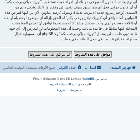
أي نوع يخالف القانون المتبع في دولتك أو الدولة حيث تستظيف ”ديريك ديلان يرحب بكم“،
أو أي قانون دولي. فعل أي مما سبق سوف يؤدي إلى وقفك وإزالتك بشكل دائم من
المنتدى (وإخبار مزود خدمة الانترنت لديك). وسوف تُرصد عناوين الآي بي كلها لفرض هذه
القوانين. أنت توافق أن ”ديريك ديلان يرحب بكم“ له الحق بإزالة أي موضوع أو تعديله أو نقله
أو إغلاقه حسب رأيهم. وأنت بصفتك مشتركا أو مستخدما توافق أن تخزن المعلومات
المدخلة كلها سابقًا في قاعدة بيانات. وحيث أن هذه المعلومات لن تُـعرض إلى أي جهة
ثالثة دون علمك، لن يتحمل ”ديريك ديلان يرحب بكم“ ولا phpBB أي مسؤولية حيال
محاولة اختراق تتسبب في جعل البيانات في خطر
فهرس المنتدى
اتصل بنا
حذف الكوكيز
جميع الأوقات تستخدم
التوقيت العالمي
بدعم من
phpBB
® Forum Software © phpBB Limited
الترجمة برعاية
المنتديات العربية
الخصوصية
|
الشروط