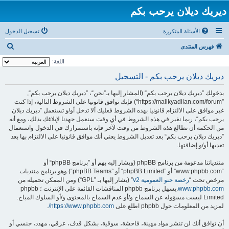
ديريك ديلان يرحب بكم
الأسئلة المتكررة
تسجيل الدخول
ب
فهرس المنتدى
ح
اللغة:
ث
ديريك ديلان يرحب بكم - التسجيل
بدخولك ”ديريك ديلان يرحب بكم“ (المشار إليها بـ”نحن“، ”ديريك ديلان يرحب بكم“,
”https://malikyadilan.com/forum“) فإنك توافق قانونيا على الشروط التالية، إذا كنت
غير موافق على الالتزام قانونيا بهذه الشروط فعليك ألا تدخل أو/و تستعمل ”ديريك ديلان
يرحب بكم“، ربما نغير في هذه الشروط في أي وقت سنعمل جهدنا لإبلاغك بذلك، ومع أنه
من الحكمة أن تطالع هذه الشروط من وقت لآخر فإنه باستمرارك في الدخول واستعمال
”ديريك ديلان يرحب بكم“ بعد تعديل الشروط يعني أنك موافق قانونيا على الالتزام بها بعد
تعديها أو/و إضافتها.
منتدياتنا مدعومة من برنامج phpBB (ويشار إليه بهم أو ”برنامج phpBB“ أو
“www.phpbb.com” أو ”phpBB Limited“ أو ”phpBB Teams“) وهو برنامج منتديات
مرخص تحت “
رخصة جنو العمومية v2
” (يشار إليها بـ ”GPL“) ومن الممكن تحميله من
www.phpbb.com
.يسهل برنامج phpbb المناقشات القائمة على الإنترنت ؛ phpbb
Limited ليست مسؤوله عن السماح و/أو عدم السماح بالمحتوى و/أو السلوك المباح.
لمزيد من المعلومات حول phpbb اطلع على
https://www.phpbb.com/
.
أن توافق أنك لن تنشر مواد مهينة، فاحشة، سوقية، بشكل قذف، عرقي، مهدد، جنسي أو