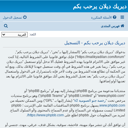
ديريك ديلان يرحب بكم
الأسئلة المتكررة
تسجيل الدخول
ب
فهرس المنتدى
ح
اللغة:
ث
ديريك ديلان يرحب بكم - التسجيل
بدخولك ”ديريك ديلان يرحب بكم“ (المشار إليها بـ”نحن“، ”ديريك ديلان يرحب بكم“,
”https://malikyadilan.com/forum“) فإنك توافق قانونيا على الشروط التالية، إذا كنت
غير موافق على الالتزام قانونيا بهذه الشروط فعليك ألا تدخل أو/و تستعمل ”ديريك ديلان
يرحب بكم“، ربما نغير في هذه الشروط في أي وقت سنعمل جهدنا لإبلاغك بذلك، ومع أنه
من الحكمة أن تطالع هذه الشروط من وقت لآخر فإنه باستمرارك في الدخول واستعمال
”ديريك ديلان يرحب بكم“ بعد تعديل الشروط يعني أنك موافق قانونيا على الالتزام بها بعد
تعديها أو/و إضافتها.
منتدياتنا مدعومة من برنامج phpBB (ويشار إليه بهم أو ”برنامج phpBB“ أو
“www.phpbb.com” أو ”phpBB Limited“ أو ”phpBB Teams“) وهو برنامج منتديات
مرخص تحت “
رخصة جنو العمومية v2
” (يشار إليها بـ ”GPL“) ومن الممكن تحميله من
www.phpbb.com
.يسهل برنامج phpbb المناقشات القائمة على الإنترنت ؛ phpbb
Limited ليست مسؤوله عن السماح و/أو عدم السماح بالمحتوى و/أو السلوك المباح.
لمزيد من المعلومات حول phpbb اطلع على
https://www.phpbb.com/
.
أن توافق أنك لن تنشر مواد مهينة، فاحشة، سوقية، بشكل قذف، عرقي، مهدد، جنسي أو