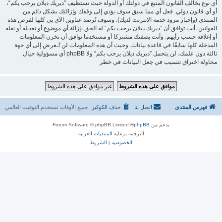
أي نوع يخالف القانون المتبع في دولتك أو الدولة حيث تستظيف ”ديريك ديلان يرحب بكم“،
أو أي قانون دولي. فعل أي مما سبق سوف يؤدي إلى وقفك وإزالتك بشكل دائم من
المنتدى (وإخبار مزود خدمة الانترنت لديك). وسوف تُرصد عناوين الآي بي كلها لفرض هذه
القوانين. أنت توافق أن ”ديريك ديلان يرحب بكم“ له الحق بإزالة أي موضوع أو تعديله أو نقله
أو إغلاقه حسب رأيهم. وأنت بصفتك مشتركا أو مستخدما توافق أن تخزن المعلومات
المدخلة كلها سابقًا في قاعدة بيانات. وحيث أن هذه المعلومات لن تُـعرض إلى أي جهة
ثالثة دون علمك، لن يتحمل ”ديريك ديلان يرحب بكم“ ولا phpBB أي مسؤولية حيال
محاولة اختراق تتسبب في جعل البيانات في خطر
فهرس المنتدى
اتصل بنا
حذف الكوكيز
جميع الأوقات تستخدم
التوقيت العالمي
بدعم من
phpBB
® Forum Software © phpBB Limited
الترجمة برعاية
المنتديات العربية
الخصوصية
|
الشروط