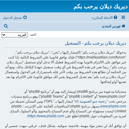
ديريك ديلان يرحب بكم
الأسئلة المتكررة
تسجيل الدخول
ب
فهرس المنتدى
ح
اللغة:
ث
ديريك ديلان يرحب بكم - التسجيل
بدخولك ”ديريك ديلان يرحب بكم“ (المشار إليها بـ”نحن“، ”ديريك ديلان يرحب بكم“,
”https://malikyadilan.com/forum“) فإنك توافق قانونيا على الشروط التالية، إذا كنت
غير موافق على الالتزام قانونيا بهذه الشروط فعليك ألا تدخل أو/و تستعمل ”ديريك ديلان
يرحب بكم“، ربما نغير في هذه الشروط في أي وقت سنعمل جهدنا لإبلاغك بذلك، ومع أنه
من الحكمة أن تطالع هذه الشروط من وقت لآخر فإنه باستمرارك في الدخول واستعمال
”ديريك ديلان يرحب بكم“ بعد تعديل الشروط يعني أنك موافق قانونيا على الالتزام بها بعد
تعديها أو/و إضافتها.
منتدياتنا مدعومة من برنامج phpBB (ويشار إليه بهم أو ”برنامج phpBB“ أو
“www.phpbb.com” أو ”phpBB Limited“ أو ”phpBB Teams“) وهو برنامج منتديات
مرخص تحت “
رخصة جنو العمومية v2
” (يشار إليها بـ ”GPL“) ومن الممكن تحميله من
www.phpbb.com
.يسهل برنامج phpbb المناقشات القائمة على الإنترنت ؛ phpbb
Limited ليست مسؤوله عن السماح و/أو عدم السماح بالمحتوى و/أو السلوك المباح.
لمزيد من المعلومات حول phpbb اطلع على
https://www.phpbb.com/
.
أن توافق أنك لن تنشر مواد مهينة، فاحشة، سوقية، بشكل قذف، عرقي، مهدد، جنسي أو