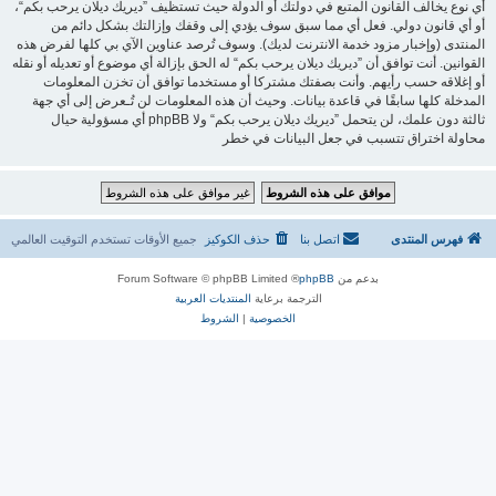
أي نوع يخالف القانون المتبع في دولتك أو الدولة حيث تستظيف ”ديريك ديلان يرحب بكم“،
أو أي قانون دولي. فعل أي مما سبق سوف يؤدي إلى وقفك وإزالتك بشكل دائم من
المنتدى (وإخبار مزود خدمة الانترنت لديك). وسوف تُرصد عناوين الآي بي كلها لفرض هذه
القوانين. أنت توافق أن ”ديريك ديلان يرحب بكم“ له الحق بإزالة أي موضوع أو تعديله أو نقله
أو إغلاقه حسب رأيهم. وأنت بصفتك مشتركا أو مستخدما توافق أن تخزن المعلومات
المدخلة كلها سابقًا في قاعدة بيانات. وحيث أن هذه المعلومات لن تُـعرض إلى أي جهة
ثالثة دون علمك، لن يتحمل ”ديريك ديلان يرحب بكم“ ولا phpBB أي مسؤولية حيال
محاولة اختراق تتسبب في جعل البيانات في خطر
فهرس المنتدى
اتصل بنا
حذف الكوكيز
جميع الأوقات تستخدم
التوقيت العالمي
بدعم من
phpBB
® Forum Software © phpBB Limited
الترجمة برعاية
المنتديات العربية
الخصوصية
|
الشروط