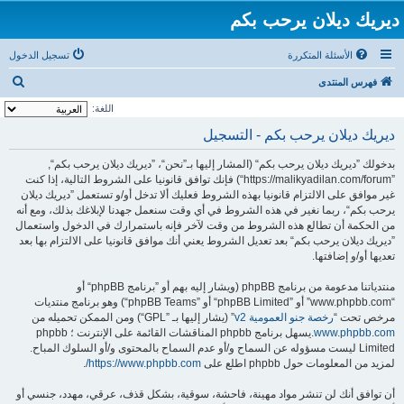
ديريك ديلان يرحب بكم
الأسئلة المتكررة
تسجيل الدخول
ب
فهرس المنتدى
ح
اللغة:
ث
ديريك ديلان يرحب بكم - التسجيل
بدخولك ”ديريك ديلان يرحب بكم“ (المشار إليها بـ”نحن“، ”ديريك ديلان يرحب بكم“,
”https://malikyadilan.com/forum“) فإنك توافق قانونيا على الشروط التالية، إذا كنت
غير موافق على الالتزام قانونيا بهذه الشروط فعليك ألا تدخل أو/و تستعمل ”ديريك ديلان
يرحب بكم“، ربما نغير في هذه الشروط في أي وقت سنعمل جهدنا لإبلاغك بذلك، ومع أنه
من الحكمة أن تطالع هذه الشروط من وقت لآخر فإنه باستمرارك في الدخول واستعمال
”ديريك ديلان يرحب بكم“ بعد تعديل الشروط يعني أنك موافق قانونيا على الالتزام بها بعد
تعديها أو/و إضافتها.
منتدياتنا مدعومة من برنامج phpBB (ويشار إليه بهم أو ”برنامج phpBB“ أو
“www.phpbb.com” أو ”phpBB Limited“ أو ”phpBB Teams“) وهو برنامج منتديات
مرخص تحت “
رخصة جنو العمومية v2
” (يشار إليها بـ ”GPL“) ومن الممكن تحميله من
www.phpbb.com
.يسهل برنامج phpbb المناقشات القائمة على الإنترنت ؛ phpbb
Limited ليست مسؤوله عن السماح و/أو عدم السماح بالمحتوى و/أو السلوك المباح.
لمزيد من المعلومات حول phpbb اطلع على
https://www.phpbb.com/
.
أن توافق أنك لن تنشر مواد مهينة، فاحشة، سوقية، بشكل قذف، عرقي، مهدد، جنسي أو