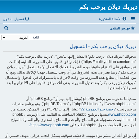
ديريك ديلان يرحب بكم
الأسئلة المتكررة
تسجيل الدخول
ب
فهرس المنتدى
ح
اللغة:
ث
ديريك ديلان يرحب بكم - التسجيل
بدخولك ”ديريك ديلان يرحب بكم“ (المشار إليها بـ”نحن“، ”ديريك ديلان يرحب بكم“,
”https://malikyadilan.com/forum“) فإنك توافق قانونيا على الشروط التالية، إذا كنت
غير موافق على الالتزام قانونيا بهذه الشروط فعليك ألا تدخل أو/و تستعمل ”ديريك ديلان
يرحب بكم“، ربما نغير في هذه الشروط في أي وقت سنعمل جهدنا لإبلاغك بذلك، ومع أنه
من الحكمة أن تطالع هذه الشروط من وقت لآخر فإنه باستمرارك في الدخول واستعمال
”ديريك ديلان يرحب بكم“ بعد تعديل الشروط يعني أنك موافق قانونيا على الالتزام بها بعد
تعديها أو/و إضافتها.
منتدياتنا مدعومة من برنامج phpBB (ويشار إليه بهم أو ”برنامج phpBB“ أو
“www.phpbb.com” أو ”phpBB Limited“ أو ”phpBB Teams“) وهو برنامج منتديات
مرخص تحت “
رخصة جنو العمومية v2
” (يشار إليها بـ ”GPL“) ومن الممكن تحميله من
www.phpbb.com
.يسهل برنامج phpbb المناقشات القائمة على الإنترنت ؛ phpbb
Limited ليست مسؤوله عن السماح و/أو عدم السماح بالمحتوى و/أو السلوك المباح.
لمزيد من المعلومات حول phpbb اطلع على
https://www.phpbb.com/
.
أن توافق أنك لن تنشر مواد مهينة، فاحشة، سوقية، بشكل قذف، عرقي، مهدد، جنسي أو