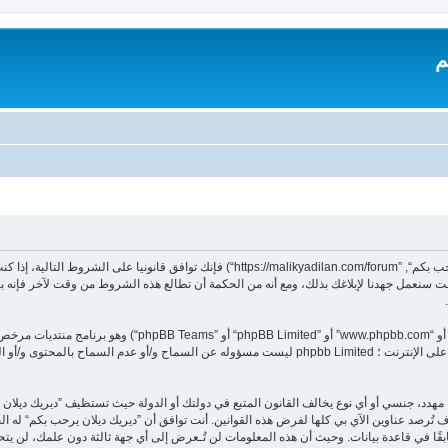
م
بدخولك ”ديريك ديلان يرحب بكم“ (المشار إليها بـ”نحن“، ”ديريك ديلان يرحب بكم“, ”dilan.com/forum
 سنعمل جهدنا لإبلاغك بذلك، ومع أنه من الحكمة أن تطالع هذه الشروط من وقت لآخر فإنه ب
هدد، جنسي أو أي نوع يخالف القانون المتبع في دولتك أو الدولة حيث تستظيف ”ديريك ديلا
تُرصد عناوين الآي بي كلها لفرض هذه القوانين. أنت توافق أن ”ديريك ديلان يرحب بكم“ له الحق