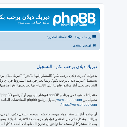
ديريك ديلان يرحب بك
موقع اجتماعي ديني منوع
روابط سريعة
الأسئلة المتكررة
فهرس المنتدى
ديريك ديلان يرحب بكم - التسجيل
تستعمل ”ديريك ديلان يرحب بكم“، ربما نغير في هذه الشروط في أي وقت
الشروط يعني أنك موافق قانونيا على الالتزام بها بعد تعديها أو/و إضافتها.
منتدياتنا مدعومة من برنامج phpBB (ويشار إليه بهم أو ”برنامج phpBB“ أو “www.phpbb.com” أو ”phpBB Limited“ أو ”phpBB Teams“) وهو برنامج منتديات مرخص تحت “
تحميله من
www.phpbb.com
.يسهل برنامج phpbb المناقشات القائمة على الإنترنت ؛ phpbb Limited ليست مسؤوله عن السماح و/أو عدم السماح بالمحتوى و/أو السلوك المباح. لمزيد من المعلومات حول phpbb اطلع على
.
https://www.phpbb.com/
أن توافق أنك لن تنشر مواد مهينة، فاحشة، سوقية، بشكل قذف، عرقي، م
وإزالتك بشكل دائم من المنتدى (وإخبار مزود خدمة الانترنت لديك). وسوف 