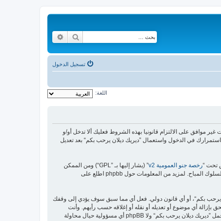
بحث
بحث متقدم
تسجيل الدخول
اللغة:
https://malikya“) فإنك توافق قانونيا على الشروط التالية، إذا كنت غير موافق على الالتزام قانونيا بهذه الشروط فعليك ألا تدخل أو/و
استمرارك في الدخول واستعمال ”ديريك ديلان يرحب بكم“ بعد تعديل
رخصة جنو العمومية v2
” (يشار إليها بـ ”GPL“) ومن الممكن
ن يرحب بكم“، أو أي قانون دولي. فعل أي مما سبق سوف يؤدي إلى وقفك
 بإزالة أي موضوع أو تعديله أو نقله أو إغلاقه حسب رأيهم. وأنت
بصفتك مشتركا أو مستخدما توافق أن تخزن المعلومات المدخلة كلها سابقًا في قاعدة بيانات. وحيث أن هذه المعلومات لن تُـعرض إلى أي جهة ثالثة دون علمك، لن يتحمل ”ديريك ديلان يرحب بكم“ ولا phpBB أي مسؤولية حيال محاولة