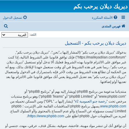
ديريك ديلان يرحب بكم
الأسئلة المتكررة
تسجيل الدخول
ب
فهرس المنتدى
ح
اللغة:
ث
ديريك ديلان يرحب بكم - التسجيل
بدخولك ”ديريك ديلان يرحب بكم“ (المشار إليها بـ”نحن“، ”ديريك ديلان يرحب بكم“,
”https://malikyadilan.com/forum“) فإنك توافق قانونيا على الشروط التالية، إذا كنت
غير موافق على الالتزام قانونيا بهذه الشروط فعليك ألا تدخل أو/و تستعمل ”ديريك ديلان
يرحب بكم“، ربما نغير في هذه الشروط في أي وقت سنعمل جهدنا لإبلاغك بذلك، ومع أنه
من الحكمة أن تطالع هذه الشروط من وقت لآخر فإنه باستمرارك في الدخول واستعمال
”ديريك ديلان يرحب بكم“ بعد تعديل الشروط يعني أنك موافق قانونيا على الالتزام بها بعد
تعديها أو/و إضافتها.
منتدياتنا مدعومة من برنامج phpBB (ويشار إليه بهم أو ”برنامج phpBB“ أو
“www.phpbb.com” أو ”phpBB Limited“ أو ”phpBB Teams“) وهو برنامج منتديات
مرخص تحت “
رخصة جنو العمومية v2
” (يشار إليها بـ ”GPL“) ومن الممكن تحميله من
www.phpbb.com
.يسهل برنامج phpbb المناقشات القائمة على الإنترنت ؛ phpbb
Limited ليست مسؤوله عن السماح و/أو عدم السماح بالمحتوى و/أو السلوك المباح.
لمزيد من المعلومات حول phpbb اطلع على
https://www.phpbb.com/
.
أن توافق أنك لن تنشر مواد مهينة، فاحشة، سوقية، بشكل قذف، عرقي، مهدد، جنسي أو