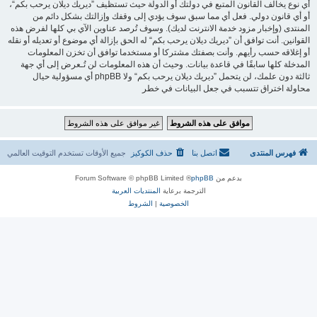
أي نوع يخالف القانون المتبع في دولتك أو الدولة حيث تستظيف ”ديريك ديلان يرحب بكم“،
أو أي قانون دولي. فعل أي مما سبق سوف يؤدي إلى وقفك وإزالتك بشكل دائم من
المنتدى (وإخبار مزود خدمة الانترنت لديك). وسوف تُرصد عناوين الآي بي كلها لفرض هذه
القوانين. أنت توافق أن ”ديريك ديلان يرحب بكم“ له الحق بإزالة أي موضوع أو تعديله أو نقله
أو إغلاقه حسب رأيهم. وأنت بصفتك مشتركا أو مستخدما توافق أن تخزن المعلومات
المدخلة كلها سابقًا في قاعدة بيانات. وحيث أن هذه المعلومات لن تُـعرض إلى أي جهة
ثالثة دون علمك، لن يتحمل ”ديريك ديلان يرحب بكم“ ولا phpBB أي مسؤولية حيال
محاولة اختراق تتسبب في جعل البيانات في خطر
فهرس المنتدى
اتصل بنا
حذف الكوكيز
جميع الأوقات تستخدم
التوقيت العالمي
بدعم من
phpBB
® Forum Software © phpBB Limited
الترجمة برعاية
المنتديات العربية
الخصوصية
|
الشروط