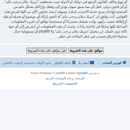
أي نوع يخالف القانون المتبع في دولتك أو الدولة حيث تستظيف ”ديريك ديلان يرحب بكم“،
أو أي قانون دولي. فعل أي مما سبق سوف يؤدي إلى وقفك وإزالتك بشكل دائم من
المنتدى (وإخبار مزود خدمة الانترنت لديك). وسوف تُرصد عناوين الآي بي كلها لفرض هذه
القوانين. أنت توافق أن ”ديريك ديلان يرحب بكم“ له الحق بإزالة أي موضوع أو تعديله أو نقله
أو إغلاقه حسب رأيهم. وأنت بصفتك مشتركا أو مستخدما توافق أن تخزن المعلومات
المدخلة كلها سابقًا في قاعدة بيانات. وحيث أن هذه المعلومات لن تُـعرض إلى أي جهة
ثالثة دون علمك، لن يتحمل ”ديريك ديلان يرحب بكم“ ولا phpBB أي مسؤولية حيال
محاولة اختراق تتسبب في جعل البيانات في خطر
فهرس المنتدى
اتصل بنا
حذف الكوكيز
جميع الأوقات تستخدم
التوقيت العالمي
بدعم من
phpBB
® Forum Software © phpBB Limited
الترجمة برعاية
المنتديات العربية
الخصوصية
|
الشروط