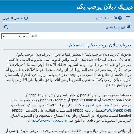
ديريك ديلان يرحب بكم
الأسئلة المتكررة
تسجيل الدخول
ب
فهرس المنتدى
ح
اللغة:
ث
ديريك ديلان يرحب بكم - التسجيل
بدخولك ”ديريك ديلان يرحب بكم“ (المشار إليها بـ”نحن“، ”ديريك ديلان يرحب بكم“,
”https://malikyadilan.com/forum“) فإنك توافق قانونيا على الشروط التالية، إذا كنت
غير موافق على الالتزام قانونيا بهذه الشروط فعليك ألا تدخل أو/و تستعمل ”ديريك ديلان
يرحب بكم“، ربما نغير في هذه الشروط في أي وقت سنعمل جهدنا لإبلاغك بذلك، ومع أنه
من الحكمة أن تطالع هذه الشروط من وقت لآخر فإنه باستمرارك في الدخول واستعمال
”ديريك ديلان يرحب بكم“ بعد تعديل الشروط يعني أنك موافق قانونيا على الالتزام بها بعد
تعديها أو/و إضافتها.
منتدياتنا مدعومة من برنامج phpBB (ويشار إليه بهم أو ”برنامج phpBB“ أو
“www.phpbb.com” أو ”phpBB Limited“ أو ”phpBB Teams“) وهو برنامج منتديات
مرخص تحت “
رخصة جنو العمومية v2
” (يشار إليها بـ ”GPL“) ومن الممكن تحميله من
www.phpbb.com
.يسهل برنامج phpbb المناقشات القائمة على الإنترنت ؛ phpbb
Limited ليست مسؤوله عن السماح و/أو عدم السماح بالمحتوى و/أو السلوك المباح.
لمزيد من المعلومات حول phpbb اطلع على
https://www.phpbb.com/
.
أن توافق أنك لن تنشر مواد مهينة، فاحشة، سوقية، بشكل قذف، عرقي، مهدد، جنسي أو