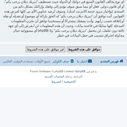
أي نوع يخالف القانون المتبع في دولتك أو الدولة حيث تستظيف ”ديريك ديلان يرحب بكم“،
أو أي قانون دولي. فعل أي مما سبق سوف يؤدي إلى وقفك وإزالتك بشكل دائم من
المنتدى (وإخبار مزود خدمة الانترنت لديك). وسوف تُرصد عناوين الآي بي كلها لفرض هذه
القوانين. أنت توافق أن ”ديريك ديلان يرحب بكم“ له الحق بإزالة أي موضوع أو تعديله أو نقله
أو إغلاقه حسب رأيهم. وأنت بصفتك مشتركا أو مستخدما توافق أن تخزن المعلومات
المدخلة كلها سابقًا في قاعدة بيانات. وحيث أن هذه المعلومات لن تُـعرض إلى أي جهة
ثالثة دون علمك، لن يتحمل ”ديريك ديلان يرحب بكم“ ولا phpBB أي مسؤولية حيال
محاولة اختراق تتسبب في جعل البيانات في خطر
فهرس المنتدى
اتصل بنا
حذف الكوكيز
جميع الأوقات تستخدم
التوقيت العالمي
بدعم من
phpBB
® Forum Software © phpBB Limited
الترجمة برعاية
المنتديات العربية
الخصوصية
|
الشروط