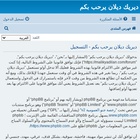
ديريك ديلان يرحب بكم
الأسئلة المتكررة
تسجيل الدخول
ب
فهرس المنتدى
ح
اللغة:
ث
ديريك ديلان يرحب بكم - التسجيل
بدخولك ”ديريك ديلان يرحب بكم“ (المشار إليها بـ”نحن“، ”ديريك ديلان يرحب بكم“,
”https://malikyadilan.com/forum“) فإنك توافق قانونيا على الشروط التالية، إذا كنت
غير موافق على الالتزام قانونيا بهذه الشروط فعليك ألا تدخل أو/و تستعمل ”ديريك ديلان
يرحب بكم“، ربما نغير في هذه الشروط في أي وقت سنعمل جهدنا لإبلاغك بذلك، ومع أنه
من الحكمة أن تطالع هذه الشروط من وقت لآخر فإنه باستمرارك في الدخول واستعمال
”ديريك ديلان يرحب بكم“ بعد تعديل الشروط يعني أنك موافق قانونيا على الالتزام بها بعد
تعديها أو/و إضافتها.
منتدياتنا مدعومة من برنامج phpBB (ويشار إليه بهم أو ”برنامج phpBB“ أو
“www.phpbb.com” أو ”phpBB Limited“ أو ”phpBB Teams“) وهو برنامج منتديات
مرخص تحت “
رخصة جنو العمومية v2
” (يشار إليها بـ ”GPL“) ومن الممكن تحميله من
www.phpbb.com
.يسهل برنامج phpbb المناقشات القائمة على الإنترنت ؛ phpbb
Limited ليست مسؤوله عن السماح و/أو عدم السماح بالمحتوى و/أو السلوك المباح.
لمزيد من المعلومات حول phpbb اطلع على
https://www.phpbb.com/
.
أن توافق أنك لن تنشر مواد مهينة، فاحشة، سوقية، بشكل قذف، عرقي، مهدد، جنسي أو