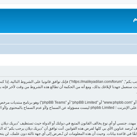
م
بدخولك ”ديريك ديلان يرحب بكم“ (المشار إليها بـ”نحن“، ”ديريك ديلان يرحب بكم“, ”dilan.com/forum
 سنعمل جهدنا لإبلاغك بذلك، ومع أنه من الحكمة أن تطالع هذه الشروط من وقت لآخر فإنه ب
هدد، جنسي أو أي نوع يخالف القانون المتبع في دولتك أو الدولة حيث تستظيف ”ديريك ديلا
تُرصد عناوين الآي بي كلها لفرض هذه القوانين. أنت توافق أن ”ديريك ديلان يرحب بكم“ له الحق