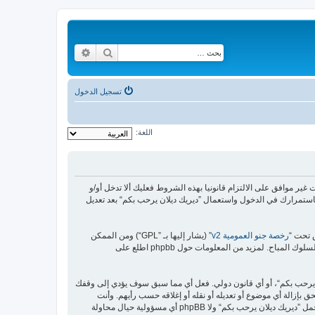
بحث
بحث متقدم
تسجيل الدخول
اللغة:
https://malikya“) فإنك توافق قانونيا على الشروط التالية، إذا كنت غير موافق على الالتزام قانونيا بهذه الشروط فعليك ألا تدخل أو/و
استمرارك في الدخول واستعمال ”ديريك ديلان يرحب بكم“ بعد تعديل
رخصة جنو العمومية v2
” (يشار إليها بـ ”GPL“) ومن الممكن
ن يرحب بكم“، أو أي قانون دولي. فعل أي مما سبق سوف يؤدي إلى وقفك
 بإزالة أي موضوع أو تعديله أو نقله أو إغلاقه حسب رأيهم. وأنت
بصفتك مشتركا أو مستخدما توافق أن تخزن المعلومات المدخلة كلها سابقًا في قاعدة بيانات. وحيث أن هذه المعلومات لن تُـعرض إلى أي جهة ثالثة دون علمك، لن يتحمل ”ديريك ديلان يرحب بكم“ ولا phpBB أي مسؤولية حيال محاولة