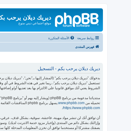
ديريك ديلان يرحب بك
موقع اجتماعي ديني منوع
روابط سريعة
الأسئلة المتكررة
فهرس المنتدى
ديريك ديلان يرحب بكم - التسجيل
تستعمل ”ديريك ديلان يرحب بكم“، ربما نغير في هذه الشروط في أي وقت
الشروط يعني أنك موافق قانونيا على الالتزام بها بعد تعديها أو/و إضافتها.
منتدياتنا مدعومة من برنامج phpBB (ويشار إليه بهم أو ”برنامج phpBB“ أو “www.phpbb.com” أو ”phpBB Limited“ أو ”phpBB Teams“) وهو برنامج منتديات مرخص تحت “
تحميله من
www.phpbb.com
.يسهل برنامج phpbb المناقشات القائمة على الإنترنت ؛ phpbb Limited ليست مسؤوله عن السماح و/أو عدم السماح بالمحتوى و/أو السلوك المباح. لمزيد من المعلومات حول phpbb اطلع على
.
https://www.phpbb.com/
أن توافق أنك لن تنشر مواد مهينة، فاحشة، سوقية، بشكل قذف، عرقي، م
وإزالتك بشكل دائم من المنتدى (وإخبار مزود خدمة الانترنت لديك). وسوف 