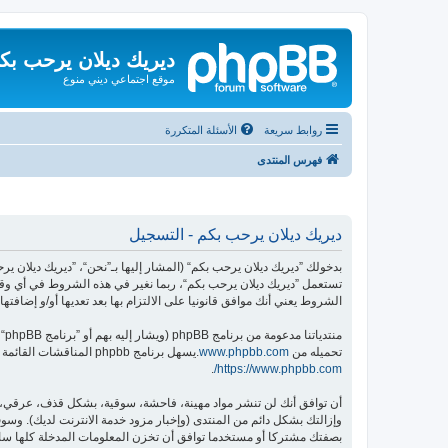
ديريك ديلان يرحب بك
موقع اجتماعي ديني منوع
روابط سريعة
الأسئلة المتكررة
فهرس المنتدى
ديريك ديلان يرحب بكم - التسجيل
تستعمل ”ديريك ديلان يرحب بكم“، ربما نغير في هذه الشروط في أي وقت
الشروط يعني أنك موافق قانونيا على الالتزام بها بعد تعديها أو/و إضافتها.
منتدياتنا مدعومة من برنامج phpBB (ويشار إليه بهم أو ”برنامج phpBB“ أو “www.phpbb.com” أو ”phpBB Limited“ أو ”phpBB Teams“) وهو برنامج منتديات مرخص تحت “
تحميله من
www.phpbb.com
.يسهل برنامج phpbb المناقشات القائمة على الإنترنت ؛ phpbb Limited ليست مسؤوله عن السماح و/أو عدم السماح بالمحتوى و/أو السلوك المباح. لمزيد من المعلومات حول phpbb اطلع على
.
https://www.phpbb.com/
أن توافق أنك لن تنشر مواد مهينة، فاحشة، سوقية، بشكل قذف، عرقي، م
وإزالتك بشكل دائم من المنتدى (وإخبار مزود خدمة الانترنت لديك). وسوف 