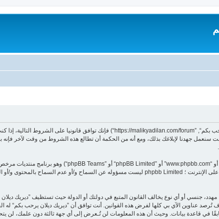
م
بدخولك ”ديريك ديلان يرحب بكم“ (المشار إليها بـ”نحن“، ”ديريك ديلان يرحب بكم“, ”dilan.com/forum
 سنعمل جهدنا لإبلاغك بذلك، ومع أنه من الحكمة أن تطالع هذه الشروط من وقت لآخر فإنه ب
هدد، جنسي أو أي نوع يخالف القانون المتبع في دولتك أو الدولة حيث تستظيف ”ديريك ديلا
تُرصد عناوين الآي بي كلها لفرض هذه القوانين. أنت توافق أن ”ديريك ديلان يرحب بكم“ له الحق