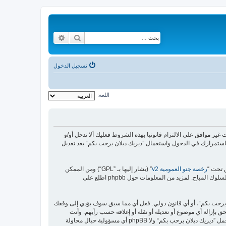
بحث
بحث متقدم
تسجيل الدخول
اللغة:
https://malikya“) فإنك توافق قانونيا على الشروط التالية، إذا كنت غير موافق على الالتزام قانونيا بهذه الشروط فعليك ألا تدخل أو/و
استمرارك في الدخول واستعمال ”ديريك ديلان يرحب بكم“ بعد تعديل
رخصة جنو العمومية v2
” (يشار إليها بـ ”GPL“) ومن الممكن
ن يرحب بكم“، أو أي قانون دولي. فعل أي مما سبق سوف يؤدي إلى وقفك
 بإزالة أي موضوع أو تعديله أو نقله أو إغلاقه حسب رأيهم. وأنت
بصفتك مشتركا أو مستخدما توافق أن تخزن المعلومات المدخلة كلها سابقًا في قاعدة بيانات. وحيث أن هذه المعلومات لن تُـعرض إلى أي جهة ثالثة دون علمك، لن يتحمل ”ديريك ديلان يرحب بكم“ ولا phpBB أي مسؤولية حيال محاولة