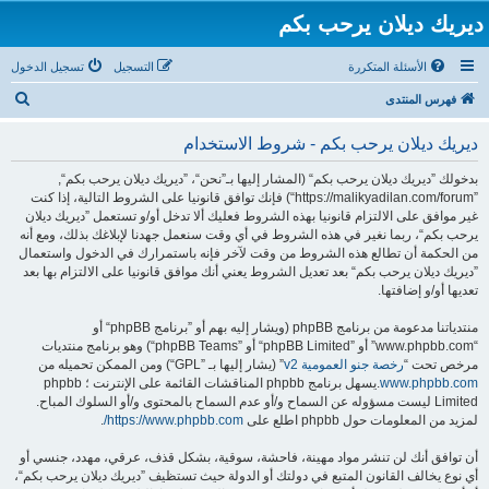
ديريك ديلان يرحب بكم
الأسئلة المتكررة
التسجيل
تسجيل الدخول
ب
فهرس المنتدى
ح
ديريك ديلان يرحب بكم - شروط الاستخدام
ث
بدخولك ”ديريك ديلان يرحب بكم“ (المشار إليها بـ”نحن“، ”ديريك ديلان يرحب بكم“,
”https://malikyadilan.com/forum“) فإنك توافق قانونيا على الشروط التالية، إذا كنت
غير موافق على الالتزام قانونيا بهذه الشروط فعليك ألا تدخل أو/و تستعمل ”ديريك ديلان
يرحب بكم“، ربما نغير في هذه الشروط في أي وقت سنعمل جهدنا لإبلاغك بذلك، ومع أنه
من الحكمة أن تطالع هذه الشروط من وقت لآخر فإنه باستمرارك في الدخول واستعمال
”ديريك ديلان يرحب بكم“ بعد تعديل الشروط يعني أنك موافق قانونيا على الالتزام بها بعد
تعديها أو/و إضافتها.
منتدياتنا مدعومة من برنامج phpBB (ويشار إليه بهم أو ”برنامج phpBB“ أو
“www.phpbb.com” أو ”phpBB Limited“ أو ”phpBB Teams“) وهو برنامج منتديات
مرخص تحت “
رخصة جنو العمومية v2
” (يشار إليها بـ ”GPL“) ومن الممكن تحميله من
www.phpbb.com
.يسهل برنامج phpbb المناقشات القائمة على الإنترنت ؛ phpbb
Limited ليست مسؤوله عن السماح و/أو عدم السماح بالمحتوى و/أو السلوك المباح.
لمزيد من المعلومات حول phpbb اطلع على
https://www.phpbb.com/
.
أن توافق أنك لن تنشر مواد مهينة، فاحشة، سوقية، بشكل قذف، عرقي، مهدد، جنسي أو
أي نوع يخالف القانون المتبع في دولتك أو الدولة حيث تستظيف ”ديريك ديلان يرحب بكم“،