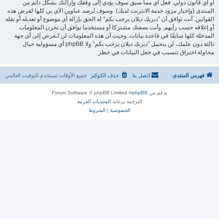
أو أي قانون دولي. فعل أي مما سبق سوف يؤدي إلى وقفك وإزالتك بشكل دائم من
المنتدى (وإخبار مزود خدمة الانترنت لديك). وسوف تُرصد عناوين الآي بي كلها لفرض هذه
القوانين. أنت توافق أن ”ديريك ديلان يرحب بكم“ له الحق بإزالة أي موضوع أو تعديله أو نقله
أو إغلاقه حسب رأيهم. وأنت بصفتك مشتركا أو مستخدما توافق أن تخزن المعلومات
المدخلة كلها سابقًا في قاعدة بيانات. وحيث أن هذه المعلومات لن تُـعرض إلى أي جهة
ثالثة دون علمك، لن يتحمل ”ديريك ديلان يرحب بكم“ ولا phpBB أي مسؤولية حيال
محاولة اختراق تتسبب في جعل البيانات في خطر
فهرس المنتدى
اتصل بنا
حذف الكوكيز
جميع الأوقات تستخدم
التوقيت العالمي
بدعم من
phpBB
® Forum Software © phpBB Limited
الترجمة برعاية
المنتديات العربية
الخصوصية
|
الشروط