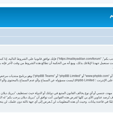
م
بدخولك ”ديريك ديلان يرحب بكم“ (المشار إليها بـ”نحن“، ”ديريك ديلان يرحب بكم“, ”dilan.com/forum
 سنعمل جهدنا لإبلاغك بذلك، ومع أنه من الحكمة أن تطالع هذه الشروط من وقت لآخر فإنه ب
هدد، جنسي أو أي نوع يخالف القانون المتبع في دولتك أو الدولة حيث تستظيف ”ديريك ديلا
تُرصد عناوين الآي بي كلها لفرض هذه القوانين. أنت توافق أن ”ديريك ديلان يرحب بكم“ له الحق