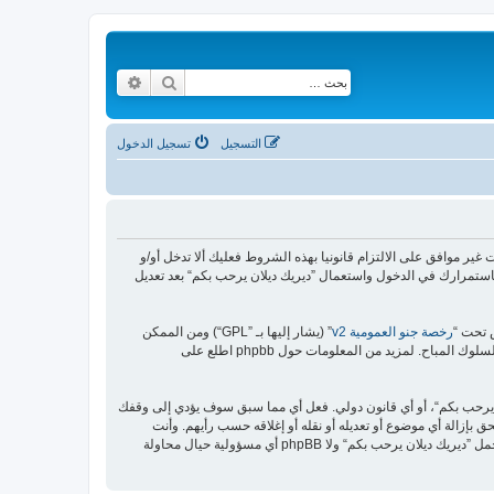
بحث
بحث متقدم
التسجيل
تسجيل الدخول
https://malikya“) فإنك توافق قانونيا على الشروط التالية، إذا كنت غير موافق على الالتزام قانونيا بهذه الشروط فعليك ألا تدخل أو/و
استمرارك في الدخول واستعمال ”ديريك ديلان يرحب بكم“ بعد تعديل
رخصة جنو العمومية v2
” (يشار إليها بـ ”GPL“) ومن الممكن
ن يرحب بكم“، أو أي قانون دولي. فعل أي مما سبق سوف يؤدي إلى وقفك
 بإزالة أي موضوع أو تعديله أو نقله أو إغلاقه حسب رأيهم. وأنت
بصفتك مشتركا أو مستخدما توافق أن تخزن المعلومات المدخلة كلها سابقًا في قاعدة بيانات. وحيث أن هذه المعلومات لن تُـعرض إلى أي جهة ثالثة دون علمك، لن يتحمل ”ديريك ديلان يرحب بكم“ ولا phpBB أي مسؤولية حيال محاولة