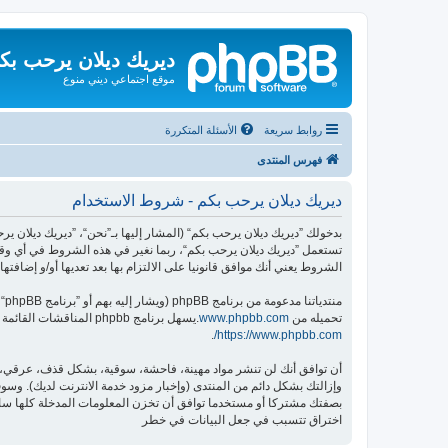
ديريك ديلان يرحب بك
موقع اجتماعي ديني منوع
روابط سريعة
الأسئلة المتكررة
فهرس المنتدى
ديريك ديلان يرحب بكم - شروط الاستخدام
تستعمل ”ديريك ديلان يرحب بكم“، ربما نغير في هذه الشروط في أي وقت
الشروط يعني أنك موافق قانونيا على الالتزام بها بعد تعديها أو/و إضافتها.
منتدياتنا مدعومة من برنامج phpBB (ويشار إليه بهم أو ”برنامج phpBB“ أو “www.phpbb.com” أو ”phpBB Limited“ أو ”phpBB Teams“) وهو برنامج منتديات مرخص تحت “
تحميله من
www.phpbb.com
.يسهل برنامج phpbb المناقشات القائمة على الإنترنت ؛ phpbb Limited ليست مسؤوله عن السماح و/أو عدم السماح بالمحتوى و/أو السلوك المباح. لمزيد من المعلومات حول phpbb اطلع على
.
https://www.phpbb.com/
أن توافق أنك لن تنشر مواد مهينة، فاحشة، سوقية، بشكل قذف، عرقي، م
وإزالتك بشكل دائم من المنتدى (وإخبار مزود خدمة الانترنت لديك). وسوف 
اختراق تتسبب في جعل البيانات في خطر