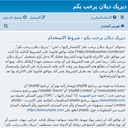
ديريك ديلان يرحب بكم
الأسئلة المتكررة
التسجيل
تسجيل الدخول
ب
فهرس المنتدى
ح
ديريك ديلان يرحب بكم - شروط الاستخدام
ث
بدخولك ”ديريك ديلان يرحب بكم“ (المشار إليها بـ”نحن“، ”ديريك ديلان يرحب بكم“,
”https://malikyadilan.com/forum“) فإنك توافق قانونيا على الشروط التالية، إذا كنت
غير موافق على الالتزام قانونيا بهذه الشروط فعليك ألا تدخل أو/و تستعمل ”ديريك ديلان
يرحب بكم“، ربما نغير في هذه الشروط في أي وقت سنعمل جهدنا لإبلاغك بذلك، ومع أنه
من الحكمة أن تطالع هذه الشروط من وقت لآخر فإنه باستمرارك في الدخول واستعمال
”ديريك ديلان يرحب بكم“ بعد تعديل الشروط يعني أنك موافق قانونيا على الالتزام بها بعد
تعديها أو/و إضافتها.
منتدياتنا مدعومة من برنامج phpBB (ويشار إليه بهم أو ”برنامج phpBB“ أو
“www.phpbb.com” أو ”phpBB Limited“ أو ”phpBB Teams“) وهو برنامج منتديات
مرخص تحت “
رخصة جنو العمومية v2
” (يشار إليها بـ ”GPL“) ومن الممكن تحميله من
www.phpbb.com
.يسهل برنامج phpbb المناقشات القائمة على الإنترنت ؛ phpbb
Limited ليست مسؤوله عن السماح و/أو عدم السماح بالمحتوى و/أو السلوك المباح.
لمزيد من المعلومات حول phpbb اطلع على
https://www.phpbb.com/
.
أن توافق أنك لن تنشر مواد مهينة، فاحشة، سوقية، بشكل قذف، عرقي، مهدد، جنسي أو
أي نوع يخالف القانون المتبع في دولتك أو الدولة حيث تستظيف ”ديريك ديلان يرحب بكم“،