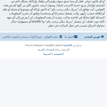
أو أي قانون دولي. فعل أي مما سبق سوف يؤدي إلى وقفك وإزالتك بشكل دائم من
المنتدى (وإخبار مزود خدمة الانترنت لديك). وسوف تُرصد عناوين الآي بي كلها لفرض هذه
القوانين. أنت توافق أن ”ديريك ديلان يرحب بكم“ له الحق بإزالة أي موضوع أو تعديله أو نقله
أو إغلاقه حسب رأيهم. وأنت بصفتك مشتركا أو مستخدما توافق أن تخزن المعلومات
المدخلة كلها سابقًا في قاعدة بيانات. وحيث أن هذه المعلومات لن تُـعرض إلى أي جهة
ثالثة دون علمك، لن يتحمل ”ديريك ديلان يرحب بكم“ ولا phpBB أي مسؤولية حيال
محاولة اختراق تتسبب في جعل البيانات في خطر
فهرس المنتدى
اتصل بنا
حذف الكوكيز
جميع الأوقات تستخدم
التوقيت العالمي
بدعم من
phpBB
® Forum Software © phpBB Limited
الترجمة برعاية
المنتديات العربية
الخصوصية
|
الشروط