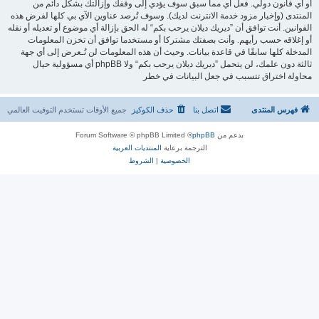
أو أي قانون دولي. فعل أي مما سبق سوف يؤدي إلى وقفك وإزالتك بشكل دائم من
المنتدى (وإخبار مزود خدمة الانترنت لديك). وسوف تُرصد عناوين الآي بي كلها لفرض هذه
القوانين. أنت توافق أن ”ديريك ديلان يرحب بكم“ له الحق بإزالة أي موضوع أو تعديله أو نقله
أو إغلاقه حسب رأيهم. وأنت بصفتك مشتركا أو مستخدما توافق أن تخزن المعلومات
المدخلة كلها سابقًا في قاعدة بيانات. وحيث أن هذه المعلومات لن تُـعرض إلى أي جهة
ثالثة دون علمك، لن يتحمل ”ديريك ديلان يرحب بكم“ ولا phpBB أي مسؤولية حيال
محاولة اختراق تتسبب في جعل البيانات في خطر
فهرس المنتدى
اتصل بنا
حذف الكوكيز
جميع الأوقات تستخدم
التوقيت العالمي
بدعم من
phpBB
® Forum Software © phpBB Limited
الترجمة برعاية
المنتديات العربية
الخصوصية
|
الشروط