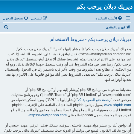
ديريك ديلان يرحب بكم
الأسئلة المتكررة
التسجيل
تسجيل الدخول
ب
فهرس المنتدى
ح
ديريك ديلان يرحب بكم - شروط الاستخدام
ث
بدخولك ”ديريك ديلان يرحب بكم“ (المشار إليها بـ”نحن“، ”ديريك ديلان يرحب بكم“,
”https://malikyadilan.com/forum“) فإنك توافق قانونيا على الشروط التالية، إذا كنت
غير موافق على الالتزام قانونيا بهذه الشروط فعليك ألا تدخل أو/و تستعمل ”ديريك ديلان
يرحب بكم“، ربما نغير في هذه الشروط في أي وقت سنعمل جهدنا لإبلاغك بذلك، ومع أنه
من الحكمة أن تطالع هذه الشروط من وقت لآخر فإنه باستمرارك في الدخول واستعمال
”ديريك ديلان يرحب بكم“ بعد تعديل الشروط يعني أنك موافق قانونيا على الالتزام بها بعد
تعديها أو/و إضافتها.
منتدياتنا مدعومة من برنامج phpBB (ويشار إليه بهم أو ”برنامج phpBB“ أو
“www.phpbb.com” أو ”phpBB Limited“ أو ”phpBB Teams“) وهو برنامج منتديات
مرخص تحت “
رخصة جنو العمومية v2
” (يشار إليها بـ ”GPL“) ومن الممكن تحميله من
www.phpbb.com
.يسهل برنامج phpbb المناقشات القائمة على الإنترنت ؛ phpbb
Limited ليست مسؤوله عن السماح و/أو عدم السماح بالمحتوى و/أو السلوك المباح.
لمزيد من المعلومات حول phpbb اطلع على
https://www.phpbb.com/
.
أن توافق أنك لن تنشر مواد مهينة، فاحشة، سوقية، بشكل قذف، عرقي، مهدد، جنسي أو
أي نوع يخالف القانون المتبع في دولتك أو الدولة حيث تستظيف ”ديريك ديلان يرحب بكم“،