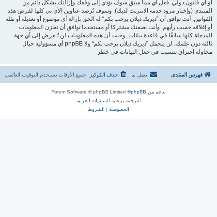
أو أي قانون دولي. فعل أي مما سبق سوف يؤدي إلى وقفك وإزالتك بشكل دائم من
المنتدى (وإخبار مزود خدمة الانترنت لديك). وسوف تُرصد عناوين الآي بي كلها لفرض هذه
القوانين. أنت توافق أن ”ديريك ديلان يرحب بكم“ له الحق بإزالة أي موضوع أو تعديله أو نقله
أو إغلاقه حسب رأيهم. وأنت بصفتك مشتركا أو مستخدما توافق أن تخزن المعلومات
المدخلة كلها سابقًا في قاعدة بيانات. وحيث أن هذه المعلومات لن تُـعرض إلى أي جهة
ثالثة دون علمك، لن يتحمل ”ديريك ديلان يرحب بكم“ ولا phpBB أي مسؤولية حيال
محاولة اختراق تتسبب في جعل البيانات في خطر
فهرس المنتدى
اتصل بنا
حذف الكوكيز
جميع الأوقات تستخدم
التوقيت العالمي
بدعم من
phpBB
® Forum Software © phpBB Limited
الترجمة برعاية
المنتديات العربية
الخصوصية
|
الشروط