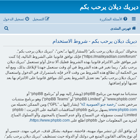
ديريك ديلان يرحب بكم
الأسئلة المتكررة
التسجيل
تسجيل الدخول
ب
فهرس المنتدى
ح
ديريك ديلان يرحب بكم - شروط الاستخدام
ث
بدخولك ”ديريك ديلان يرحب بكم“ (المشار إليها بـ”نحن“، ”ديريك ديلان يرحب بكم“,
”https://malikyadilan.com/forum“) فإنك توافق قانونيا على الشروط التالية، إذا كنت
غير موافق على الالتزام قانونيا بهذه الشروط فعليك ألا تدخل أو/و تستعمل ”ديريك ديلان
يرحب بكم“، ربما نغير في هذه الشروط في أي وقت سنعمل جهدنا لإبلاغك بذلك، ومع أنه
من الحكمة أن تطالع هذه الشروط من وقت لآخر فإنه باستمرارك في الدخول واستعمال
”ديريك ديلان يرحب بكم“ بعد تعديل الشروط يعني أنك موافق قانونيا على الالتزام بها بعد
تعديها أو/و إضافتها.
منتدياتنا مدعومة من برنامج phpBB (ويشار إليه بهم أو ”برنامج phpBB“ أو
“www.phpbb.com” أو ”phpBB Limited“ أو ”phpBB Teams“) وهو برنامج منتديات
مرخص تحت “
رخصة جنو العمومية v2
” (يشار إليها بـ ”GPL“) ومن الممكن تحميله من
www.phpbb.com
.يسهل برنامج phpbb المناقشات القائمة على الإنترنت ؛ phpbb
Limited ليست مسؤوله عن السماح و/أو عدم السماح بالمحتوى و/أو السلوك المباح.
لمزيد من المعلومات حول phpbb اطلع على
https://www.phpbb.com/
.
أن توافق أنك لن تنشر مواد مهينة، فاحشة، سوقية، بشكل قذف، عرقي، مهدد، جنسي أو
أي نوع يخالف القانون المتبع في دولتك أو الدولة حيث تستظيف ”ديريك ديلان يرحب بكم“،